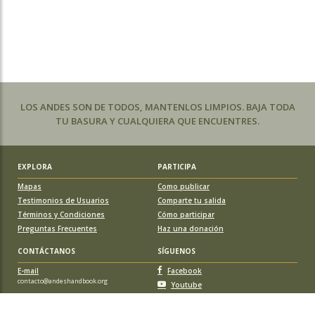
LOS ANDES SON DE TODOS, MANTENLOS LIMPIOS. BAJA TODA
TU BASURA Y CUALQUIERA QUE ENCUENTRES.
EXPLORA
PARTICIPA
Mapas
Como publicar
Testimonios de Usuarios
Comparte tu salida
Términos y Condiciones
Cómo participar
Preguntas Frecuentes
Haz una donación
CONTÁCTANOS
SÍGUENOS
E-mail
Facebook
contacto@andeshandbook.org
Youtube
Instagram