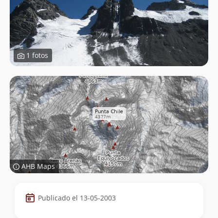
1 fotos
AHB Maps
Datos
Publicado el 13-05-2003
de