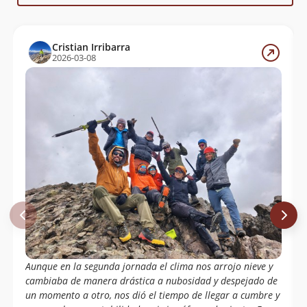
Felipe Oettinger
Alejandro Lifschitz
27/01/07
Cristian Irribarra
Fernando Fainberg
2026-03-08
Nathan Ide, Gabriel Martinez (Oxito),
07/01/07
Claudio Bravo Y Alfredo Diaz (Rama De
Montaña Universidad De Chile).
Marco Poblete
01/01/07
Elvis Acevedo
08/01/06
Juan Francisco Bustos
19/12/04
Eduardo Atalah
03/10/04
Sebastian Ignacio Galmez Villaseca
03/05/03
Danilo Briones
Margarita Godoy
David Valdés
Aunque en la segunda jornada el clima nos arrojo nieve y
cambiaba de manera drástica a nubosidad y despejado de
Paulo Cox
02/05/03
un momento a otro, nos dió el tiempo de llegar a cumbre y