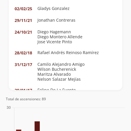
Gladys Gonzalez
02/02/25
Jonathan Contreras
29/11/21
Diego Hagemann
24/10/21
Diego Montero Allende
Jose Vicente Pinto
Rafael Andrés Reinoso Ramírez
28/02/18
Camilo Alejandro Amigo
31/12/17
Wilson Bucherenick
Maritza Alvarado
Nelson Salazar Mejías
Felipe De La Fuente
29/01/17
Total de ascensiones: 89
Aldo Caneo
20/11/16
Rodrigo Hevia
Luis Ignacio Salazar Vargas
15/03/15
Oliver Francisco Bravo
Mario Arias