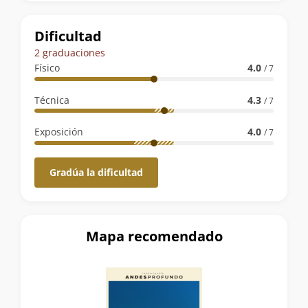
la
ruta
Dificultad
2 graduaciones
Físico
4.0
/ 7
Técnica
4.3
/ 7
Exposición
4.0
/ 7
Gradúa la dificultad
Mapa recomendado