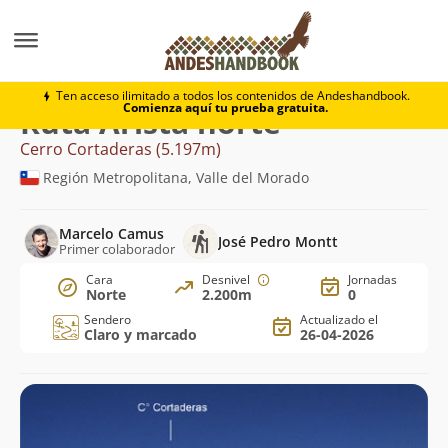
Montaña
Cerro Cortaderas
Arista norte
Ten acceso ilimitado a todos los contenidos de Andeshandbook.
Comienza aquí tu prueba gratuita.
Ruta Arista norte
Cerro Cortaderas (5.197m)
Región Metropolitana, Valle del Morado
Marcelo Camus
José Pedro Montt
Primer colaborador
Cara
Desnivel
Jornadas
Norte
2.200m
0
Sendero
Actualizado el
Claro y marcado
26-04-2026