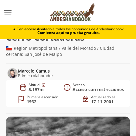
Montaña
Cerro Cortaderas
Ten acceso ilimitado a todos los contenidos de Andeshandbook.
Comienza aquí tu prueba gratuita.
(5.197m)
Cerro Cortaderas
Región Metropolitana / Valle del Morado / Ciudad
cercana: San José de Maipo
Marcelo Camus
Primer colaborador
Altitud
Acceso
5.197m
Acceso con restricciones
Primera ascensión
Actualizado el
1932
17-11-2001