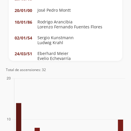
José Pedro Montt
20/01/00
Rodrigo Arancibia
10/01/86
Lorenzo Fernando Fuentes Flores
Sergio Kunstmann
02/01/54
Ludwig Krahl
Eberhard Meier
24/03/51
Evelio Echevarría
Wolfgang Förster
10/12/44
Total de ascensiones: 32
Albrecht Maass
23/03/32
Erwin Hein