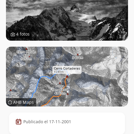
4 fotos
AHB Maps
Datos
Publicado el 17-11-2001
de