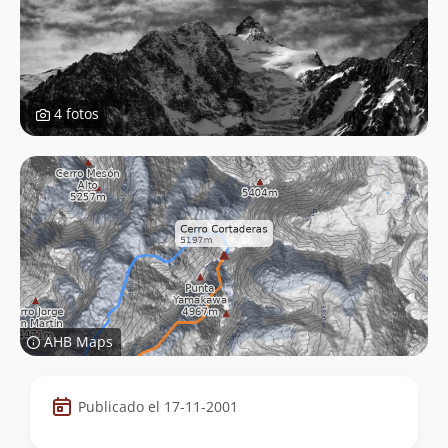
4 fotos
AHB Maps
Datos
Publicado el 17-11-2001
de