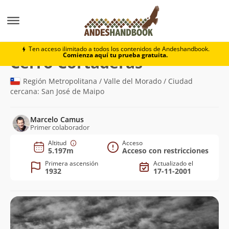
Montaña
Cerro Cortaderas
Ten acceso ilimitado a todos los contenidos de Andeshandbook.
Comienza aquí tu prueba gratuita.
(5.197m)
Cerro Cortaderas
Región Metropolitana / Valle del Morado / Ciudad
cercana: San José de Maipo
Marcelo Camus
Primer colaborador
Altitud
Acceso
5.197m
Acceso con restricciones
Primera ascensión
Actualizado el
1932
17-11-2001