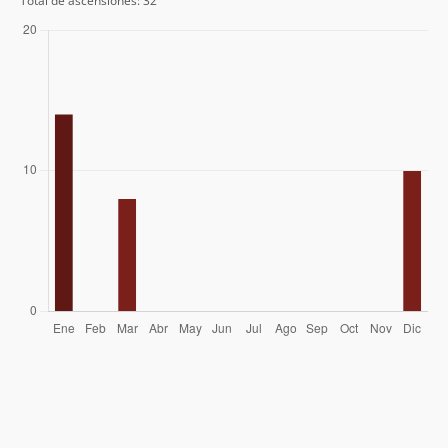
Total de ascensiones: 32
Albrecht Maass
23/03/32
Erwin Hein