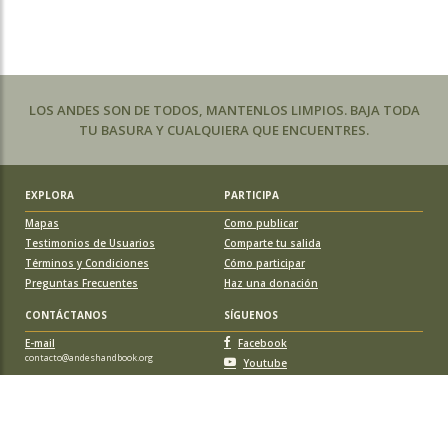
LOS ANDES SON DE TODOS, MANTENLOS LIMPIOS. BAJA TODA
TU BASURA Y CUALQUIERA QUE ENCUENTRES.
EXPLORA
PARTICIPA
Mapas
Como publicar
Testimonios de Usuarios
Comparte tu salida
Términos y Condiciones
Cómo participar
Preguntas Frecuentes
Haz una donación
CONTÁCTANOS
SÍGUENOS
E-mail
Facebook
contacto@andeshandbook.org
Youtube
Instagram
APOYA A ANDESHANDBOOK
Suscríbete
y accede a todos los contenidos sin limitaciones. O colabora
con una nueva ruta o montaña y obtén una suscripción gratis y de por vida.