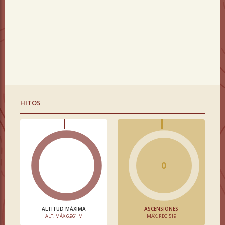
HITOS
0
ALTITUD MÁXIMA
ASCENSIONES
ALT. MÁX 6.961 M
MÁX. REG 519