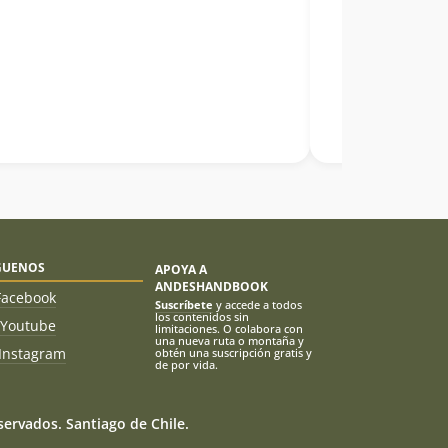
GUENOS
APOYA A
ANDESHANDBOOK
Facebook
Suscríbete
y accede a todos
los contenidos sin
Youtube
limitaciones. O colabora con
una nueva ruta o montaña y
Instagram
obtén una suscripción gratis y
de por vida.
ervados. Santiago de Chile.