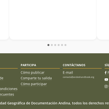
PARTICIPA
CONTÁCTANOS
SÍ
Cómo publicar
E-mail
contacto@andeshandbook.org
de
Comparte tu salida
Cómo participar
ondiciones
ecuentes
dad Geográfica de Documentación Andina, todos los derechos res