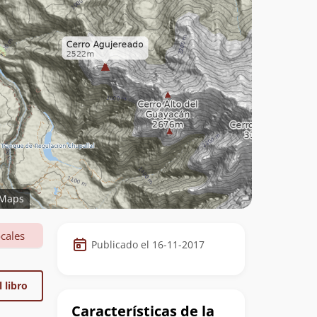
Maps
Datos
cales
Publicado el 16-11-2017
de
la
 libro
cumbre
Características de la