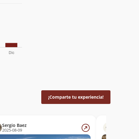
¡Comparte tu experiencia!
Sergio Baez
Diego Heinr
2025-08-09
2025-04-19