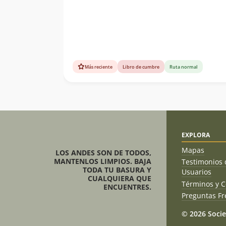
Más reciente
Libro de cumbre
Ruta normal
EXPLORA
Mapas
LOS ANDES SON DE TODOS,
MANTENLOS LIMPIOS. BAJA
Testimonios 
TODA TU BASURA Y
Usuarios
CUALQUIERA QUE
Términos y C
ENCUENTRES.
Preguntas Fr
© 2026 Socie