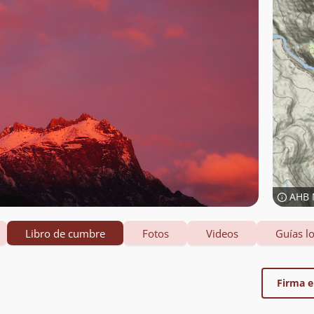
AHB 
Libro de cumbre
Fotos
Videos
Guías lo
Firma el