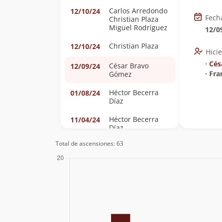
Carlos Arredondo
12/10/24
Fech
Christian Plaza
Miguel Rodríguez
12/0
Christian Plaza
12/10/24
Hici
∙
Cés
César Bravo
12/09/24
∙ Fr
Gómez
Héctor Becerra
01/08/24
Díaz
Héctor Becerra
11/04/24
Díaz
Total de ascensiones: 63
Héctor Becerra
01/10/23
Díaz
Felipe Rodríguez
Cornejo
Héctor Becerra
10/06/23
Díaz
Freddy Salvo