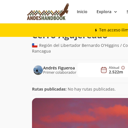
Inicio
Explora
Montaña
Cerro Agujereado
Ten acceso ili
(2.522m
Cerro Agujereado
Región del Libertador Bernardo O'Higgins / C
Rancagua
Andrés Figueroa
Altitud
2.522m
Primer colaborador
Rutas publicadas:
No hay rutas publicadas.