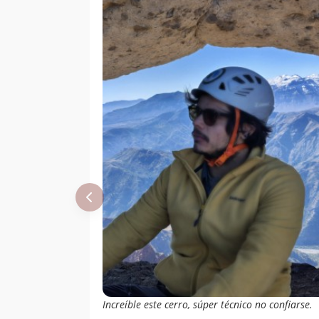
Daniela Toro
23/04/18
Alex Moya
17/09/17
Maria Cristina
08/05/16
Ferrer Tagle
Jose Ignacio Vial
Augusto Figueroa
27/07/58
Increíble este cerro, súper técnico no confiarse.