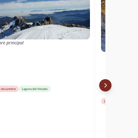
re principal
o de cumbre
Laguna del Venado
Libro de cumbre