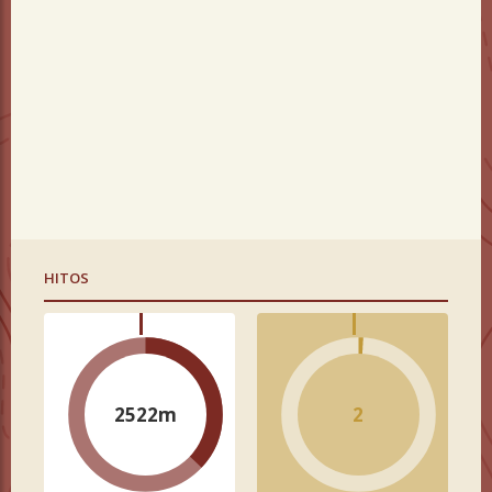
HITOS
2522m
2