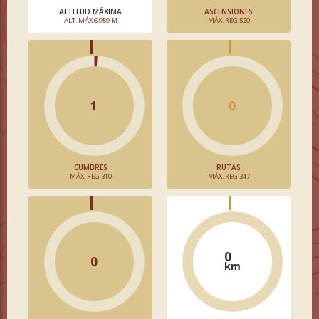
ALTITUD MÁXIMA
ASCENSIONES
ALT. MÁX 6.959 M
MÁX. REG 520
1
0
CUMBRES
RUTAS
MÁX. REG 310
MÁX. REG 347
0
0
km