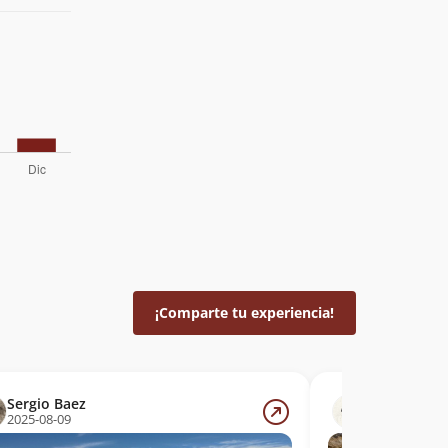
¡Comparte tu experiencia!
Sergio Baez
Diego Heinr
2025-08-09
2025-04-19