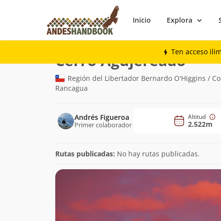
Inicio
Explora
Montaña
Cerro Agujereado
Ten acceso ili
(2.522m
Cerro Agujereado
Región del Libertador Bernardo O'Higgins / C
Rancagua
Andrés Figueroa
Altitud
2.522m
Primer colaborador
Rutas publicadas:
No hay rutas publicadas.