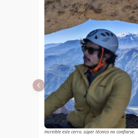
Daniela Toro
23/04/18
Alex Moya
17/09/17
Maria Cristina
08/05/16
Ferrer Tagle
Jose Ignacio Vial
Augusto Figueroa
27/07/58
Increíble este cerro, súper técnico no confiarse.