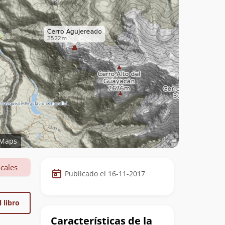
Maps
Datos
cales
Publicado el 16-11-2017
de
la
 libro
cumbre
Características de la