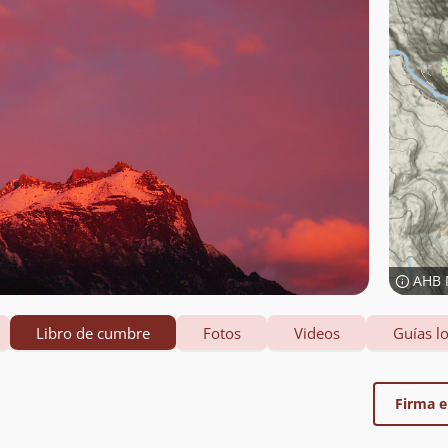
AHB 
Libro de cumbre
Fotos
Videos
Guías lo
Firma el