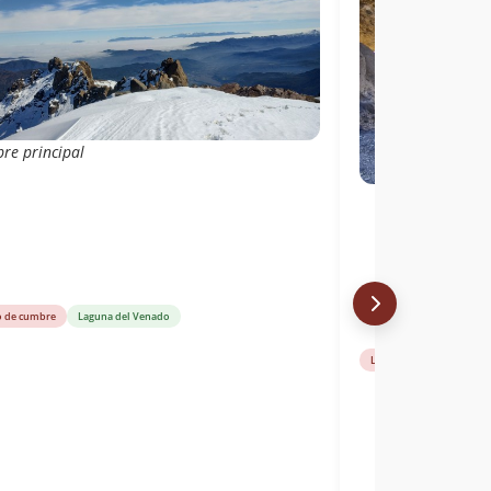
re principal
o de cumbre
Laguna del Venado
Libro de cumbre