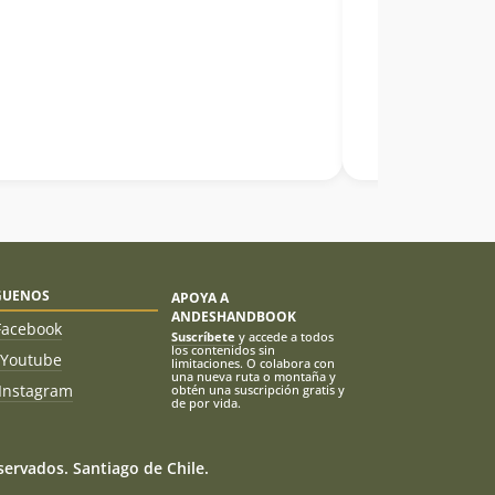
GUENOS
APOYA A
ANDESHANDBOOK
Facebook
Suscríbete
y accede a todos
los contenidos sin
Youtube
limitaciones. O colabora con
una nueva ruta o montaña y
Instagram
obtén una suscripción gratis y
de por vida.
ervados. Santiago de Chile.