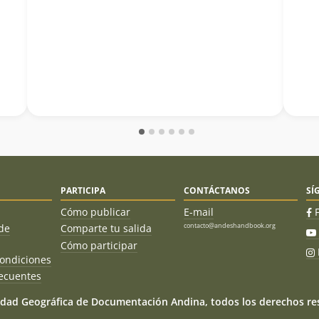
PARTICIPA
CONTÁCTANOS
SÍ
Cómo publicar
E-mail
contacto@andeshandbook.org
de
Comparte tu salida
Cómo participar
ondiciones
ecuentes
dad Geográfica de Documentación Andina, todos los derechos res