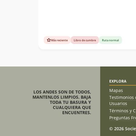
Más reciente
Libro de cumbre
Ruta normal
EXPLORA
Mapas
LOS ANDES SON DE TODOS,
MANTENLOS LIMPIOS. BAJA
Testimonios 
TODA TU BASURA Y
Usuarios
CUALQUIERA QUE
Términos y C
ENCUENTRES.
Preguntas Fr
© 2026 Socie