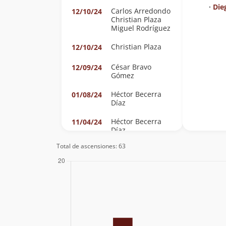
∙
Die
Carlos Arredondo
12/10/24
Christian Plaza
Miguel Rodríguez
Christian Plaza
12/10/24
César Bravo
12/09/24
Gómez
Héctor Becerra
01/08/24
Díaz
Héctor Becerra
11/04/24
Díaz
Total de ascensiones: 63
Héctor Becerra
01/10/23
Díaz
Felipe Rodríguez
Cornejo
Héctor Becerra
10/06/23
Díaz
Freddy Salvo