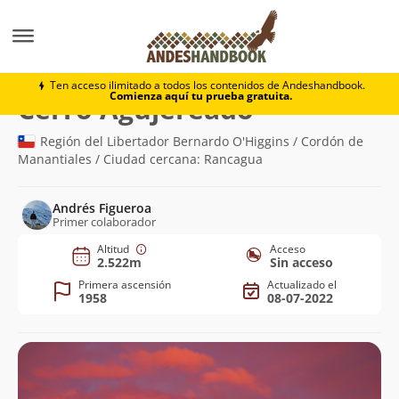
Montaña
Cerro Agujereado
Ten acceso ilimitado a todos los contenidos de Andeshandbook.
Comienza aquí tu prueba gratuita.
(2.522m)
Cerro Agujereado
Región del Libertador Bernardo O'Higgins / Cordón de
Manantiales / Ciudad cercana: Rancagua
Andrés Figueroa
Primer colaborador
Altitud
Acceso
2.522m
Sin acceso
Primera ascensión
Actualizado el
1958
08-07-2022