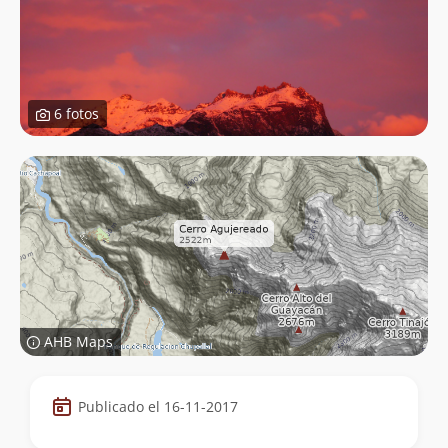
6 fotos
AHB Maps
Datos
Publicado el 16-11-2017
de