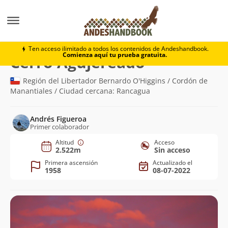
Montaña
Cerro Agujereado
Ten acceso ilimitado a todos los contenidos de Andeshandbook.
Comienza aquí tu prueba gratuita.
(2.522m)
Cerro Agujereado
Región del Libertador Bernardo O'Higgins / Cordón de
Manantiales / Ciudad cercana: Rancagua
Andrés Figueroa
Primer colaborador
Altitud
Acceso
2.522m
Sin acceso
Primera ascensión
Actualizado el
1958
08-07-2022