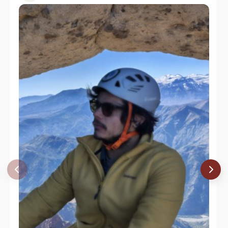
Daniela Toro
23/04/18
Alex Moya
17/09/17
Maria Cristina Ferrer Tagle
08/05/16
Jose Ignacio Vial
Augusto Figueroa
27/07/58