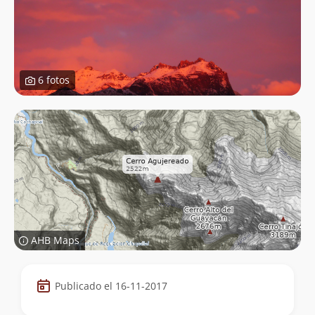
6 fotos
AHB Maps
Datos
Publicado el 16-11-2017
de