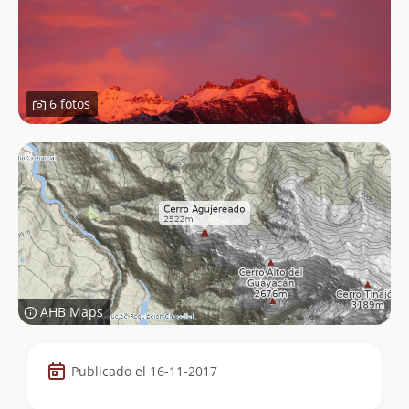
6 fotos
AHB Maps
Datos
Publicado el 16-11-2017
de