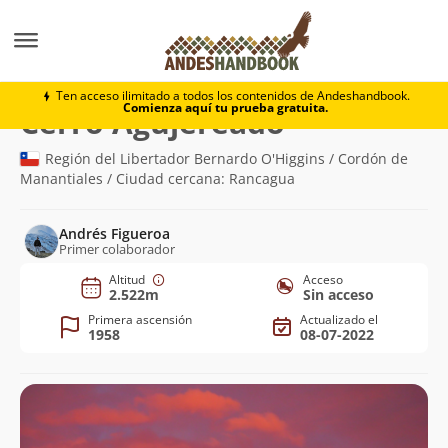
Montaña
Cerro Agujereado
Ten acceso ilimitado a todos los contenidos de Andeshandbook.
Comienza aquí tu prueba gratuita.
(2.522m)
Cerro Agujereado
Región del Libertador Bernardo O'Higgins / Cordón de
Manantiales / Ciudad cercana: Rancagua
Andrés Figueroa
Primer colaborador
Altitud
Acceso
2.522m
Sin acceso
Primera ascensión
Actualizado el
1958
08-07-2022