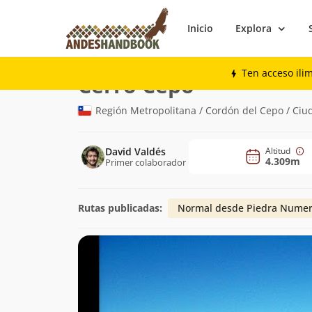
Inicio
Explora
Montaña
Cerro Cepo
Ten acceso ili
(4.309m)
Cerro Cepo
Región Metropolitana / Cordón del Cepo / Ciu
David Valdés
Altitud
4.309m
Primer colaborador
Rutas publicadas:
Normal desde Piedra Nume