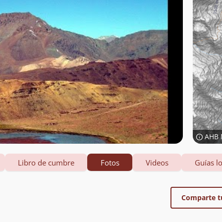
AHB 
Libro de cumbre
Fotos
Videos
Guías lo
Comparte t