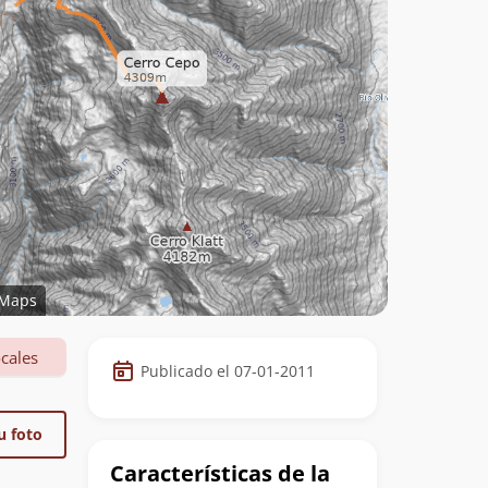
Maps
Datos
cales
Publicado el 07-01-2011
de
la
u foto
cumbre
Características de la