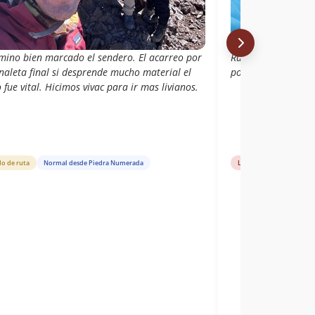
amino bien marcado el sendero. El acarreo por
Ruta con un acarre
naleta final si desprende mucho material el
por roca de muy b
 fue vital. Hicimos vivac para ir mas livianos.
do de ruta
Normal desde Piedra Numerada
Libro de cumbre
Ari