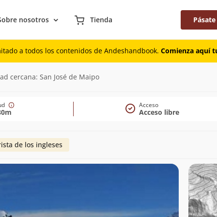
Sobre nosotros
Tienda
Pásate
mitado a todos los contenidos de Andeshandbook.
Comienza aquí tu
dad cercana: San José de Maipo
tud
Acceso
80m
Acceso libre
ista de los ingleses