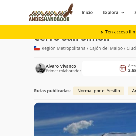
Inicio
Explora
Montaña
Cerro San Simón
Ten acceso ili
(3.580m)
Cerro San Simón
Región Metropolitana / Cajón del Maipo / Ciu
Álvaro Vivanco
Alti
3.5
Primer colaborador
Rutas publicadas:
Normal por el Yesillo
Ar