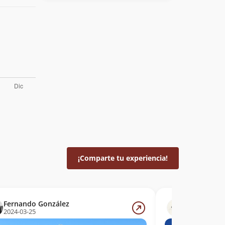
¡Comparte tu experiencia!
Fernando González
Rodrigo Me
2024-03-25
2023-10-01