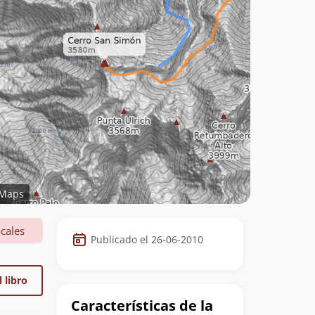
Maps
Datos
cales
Publicado el 26-06-2010
de
la
 libro
cumbre
Características de la