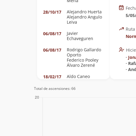
Mena
Fech
Alejandro Huerta
28/10/17
5/05
Alejandro Angulo
Leiva
Ruta
Javier
06/08/17
Norm
Echaveguren
Rodrigo Gallardo
06/08/17
Hici
Oporto
∙
Jon
Federico Pooley
∙ Ra
Álvaro Zerené
∙ An
Aldo Caneo
18/02/17
Paulina Robles
Total de ascensiones: 66
Noé Moyano
06/11/16
Cecilia Cortes
26/03/16
Berrios
Ignacio Rivas
24/05/15
Sergio Baez
08/11/14