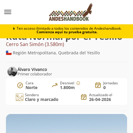
Montaña
Cerro San Simón
Normal por el Yesillo
Ten acceso ilimitado a todos los contenidos de Andeshandbook.
Comienza aquí tu prueba gratuita.
Ruta Normal por el Yesillo
Cerro San Simón (3.580m)
Región Metropolitana, Quebrada del Yesillo
Álvaro Vivanco
Primer colaborador
Cara
Desnivel
Jornadas
Norte
1.800m
0
Sendero
Actualizado el
Claro y marcado
26-04-2026