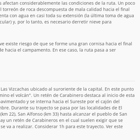
s afectan considerablemente las condiciones de la ruta. Un poco
l torreón de roca descompuesta de mala calidad hacia el final
enta con agua en casi toda su extensión (la última toma de agua
ular) y, por lo tanto, es necesario derretir nieve para
e existe riesgo de que se forme una gran cornisa hacia el final
e hacia el campamento. En ese caso, la ruta pasa a ser
 Las Vizcachas ubicado al suroriente de la capital. En este punto
ino el volcán". Un retén de Carabinero destaca al inicio de esta
avimentado y se interna hacia el Sureste por el cajón del
bre. Durante su trayecto se pasa por las localidades de El
km 22), San Alfonso (km 33) hasta alcanzar el pueblo de San
hay un retén de Carabineros en el cual suelen exigir que se
e va a realizar. Considerar 1h para este trayecto. Ver este