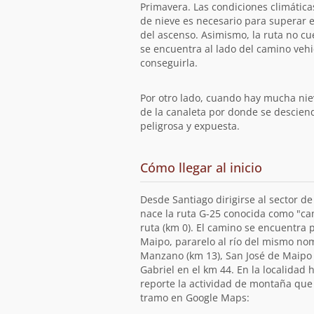
ruta
Primavera. Las condiciones climática
de nieve es necesario para superar e
del ascenso. Asimismo, la ruta no cu
se encuentra al lado del camino vehic
conseguirla.
Por otro lado, cuando hay mucha niev
de la canaleta por donde se desciend
peligrosa y expuesta.
de
Cómo llegar al inicio
la
ruta
Desde Santiago dirigirse al sector de
nace la ruta G-25 conocida como "cam
ruta (km 0). El camino se encuentra p
Maipo, pararelo al río del mismo nom
Manzano (km 13), San José de Maipo (
Gabriel en el km 44. En la localidad 
reporte la actividad de montaña que s
tramo en Google Maps: