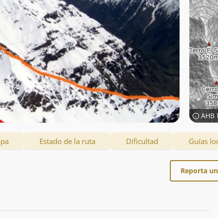
AHB 
apa
Estado de la ruta
Dificultad
Guías lo
Reporta un