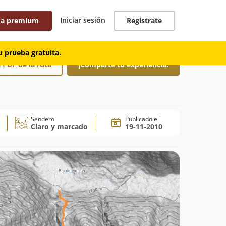
Iniciar sesión
 a premium
Regístrate
 prueba gratuita.
 PDF de la ruta
¡Comparte tu experiencia!
Sendero
Publicado el
Claro y marcado
19-11-2010