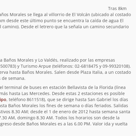
Tras 8km
os Morales se llega al villorrio de El Volcán (ubicado al costado
5km desde este último punto se encuentra la caída de agua El
l camino). Desde el letrero que la señala un camino secundario
o a Baños Morales y Lo Valdés, realizado por las empresas
8500783) y Turismo Arpue (teléfonos: 02-6818475 y 09-99320108).
serva hasta Baños Morales. Salen desde Plaza Italia, a un costado
nes de semana.
l terminal de buses en estación Bellavista de la Florida (línea
 más hasta Las Mercedes. Desde estas 2 estaciones es posible
ipo
, teléfono 8611518), que se dirige hasta San Gabriel los días
sta Baños Morales los fines de semana o días feriados. Salidas
stivos 8.30 AM; desde el 1 de enero de 2012 hasta semana santa
 7.30 AM, domingo 8.30 AM. Todos los horarios son desde la
 regreso desde Baños Morales es a las 6.00 PM. Valor ida y vuelta