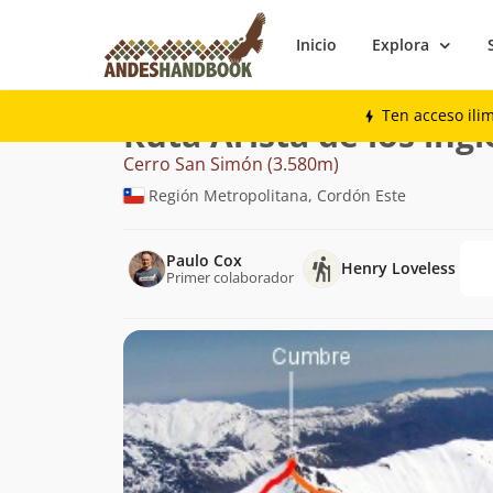
Inicio
Explora
Montaña
Cerro San Simón
Arista de lo
Ten acceso ili
Ruta Arista de los ingl
Cerro San Simón (3.580m)
Región Metropolitana, Cordón Este
Paulo Cox
Henry Loveless
Primer colaborador