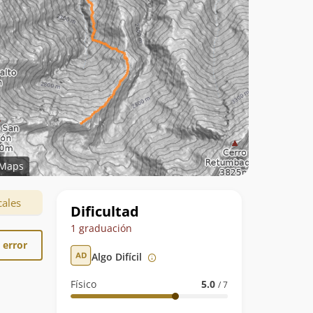
Maps
Datos
cales
Dificultad
de
1 graduación
la
 error
Algo Difícil
ruta
Físico
5.0
/ 7