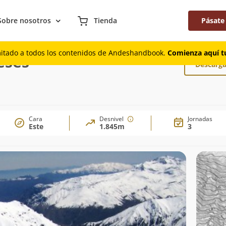
Sobre nosotros
Tienda
Pásate
s ingleses
mitado a todos los contenidos de Andeshandbook.
Comienza aquí tu
eses
Descarga
Cara
Desnivel
Jornadas
Este
1.845m
3