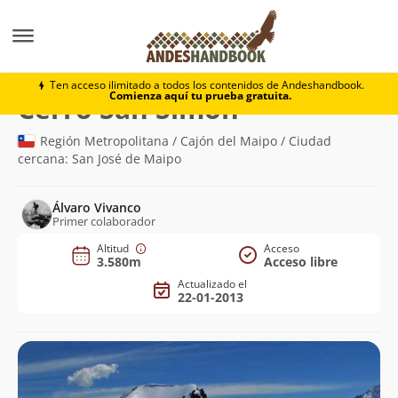
Montaña
Cerro San Simón
Ten acceso ilimitado a todos los contenidos de Andeshandbook.
Comienza aquí tu prueba gratuita.
(3.580m)
Cerro San Simón
Región Metropolitana / Cajón del Maipo / Ciudad
cercana: San José de Maipo
Álvaro Vivanco
Primer colaborador
Altitud
Acceso
3.580m
Acceso libre
Actualizado el
22-01-2013