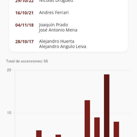
Nicolás Droguett
29/10/22
Andres Ferrari
16/10/21
Joaquín Prado
04/11/18
José Antonio Mena
Alejandro Huerta
28/10/17
Alejandro Angulo Leiva
Javier Echaveguren
06/08/17
Total de ascensiones: 66
Rodrigo Gallardo Oporto
06/08/17
Federico Pooley
Álvaro Zerené
Aldo Caneo
18/02/17
Paulina Robles
Noé Moyano
06/11/16
Cecilia Cortes Berrios
26/03/16
Ignacio Rivas
24/05/15