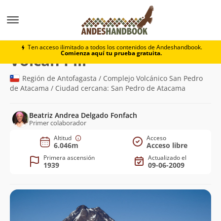
Montaña
Volcán Pili
Ten acceso ilimitado a todos los contenidos de Andeshandbook.
Comienza aquí tu prueba gratuita.
(6.046m)
Volcán Pili
Región de Antofagasta / Complejo Volcánico San Pedro
de Atacama / Ciudad cercana: San Pedro de Atacama
Beatriz Andrea Delgado Fonfach
Primer colaborador
Altitud
Acceso
6.046m
Acceso libre
Primera ascensión
Actualizado el
1939
09-06-2009