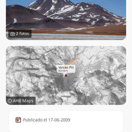
2 fotos
AHB Maps
Datos
Publicado el 17-06-2009
de