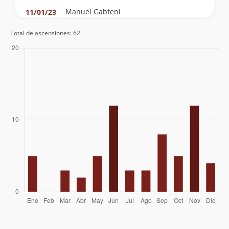
Manuel Gabteni
11/01/23
Anne Moreno Arrue
20/12/22
Total de ascensiones: 62
Diego De La Fuente
27/03/22
Juan Pablo Yañez Polidori
11/09/21
Heraldo Droguett
05/01/20
Nelson Madrid
04/08/19
David Alexis Tapia Orellana
30/06/19
Juan Pablo Yañez Polidori
14/11/17
Lautaro Bustamante Jeldres
30/11/16
Francisco Fernandez
04/08/16
Víctor Alex Trinidad Vega
Cecilia Martínez
30/06/16