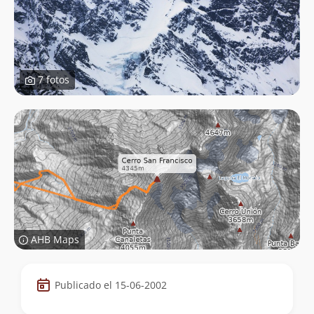
7 fotos
AHB Maps
Datos
Publicado el 15-06-2002
de