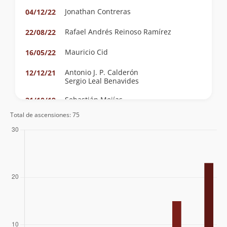
Jonathan Contreras
04/12/22
Rafael Andrés Reinoso Ramírez
22/08/22
Mauricio Cid
16/05/22
Antonio J. P. Calderón
12/12/21
Sergio Leal Benavides
Sebastián Mejías
21/10/19
Gastón Fuentes Soto
Total de ascensiones: 75
Franklin Hans Salinas Montenegro
15/07/18
Sven Gleisner
02/10/08
Elias Lira
Hector Millar
Sven Gleisner
20/04/08
Elias Lira
Rodrigo Medina
02/03/08