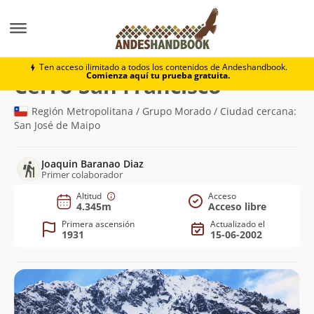
Montaña
Cerro San Francisco
Ten acceso ilimitado a todos los contenidos de Andeshandbook.
Comienza aquí tu prueba gratuita.
(4.345m)
Cerro San Francisco
Región Metropolitana / Grupo Morado / Ciudad cercana:
San José de Maipo
Joaquin Baranao Diaz
Primer colaborador
Altitud
Acceso
4.345m
Acceso libre
Primera ascensión
Actualizado el
1931
15-06-2002