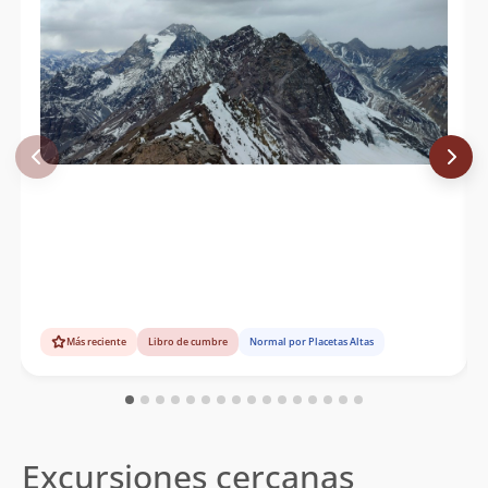
Julio Garreaud
09/04/66
Oscar Zelaya, Ricardo Aguayo, Hilda
30/12/58
Aguayo, Domingo San Martin, Patricio
Rodrã­guez, Roberto Harris Y Maximino
Fernandez. (Nays)
Sergio Kunstmann
31/10/49
Ludwig Krahl
09/12/45
Eberhard Meier
Eberhard Meier
09/12/43
Ludwig Krahl
Albrecht Maass
04/01/31
Más reciente
Libro de cumbre
Normal por Placetas Altas
Excursiones cercanas