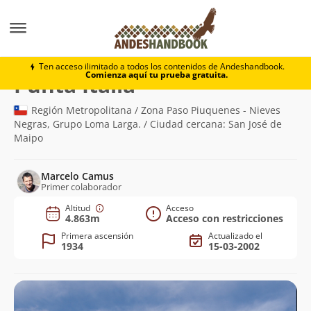
Montaña
Punta Italia
Ten acceso ilimitado a todos los contenidos de Andeshandbook.
Comienza aquí tu prueba gratuita.
(4.863m)
Punta Italia
Región Metropolitana / Zona Paso Piuquenes - Nieves
Negras, Grupo Loma Larga. / Ciudad cercana: San José de
Maipo
Marcelo Camus
Primer colaborador
Altitud
Acceso
4.863m
Acceso con restricciones
Primera ascensión
Actualizado el
1934
15-03-2002