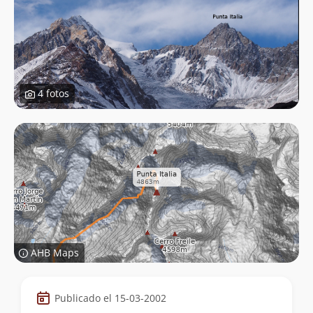
4 fotos
AHB Maps
Datos
Publicado el 15-03-2002
de