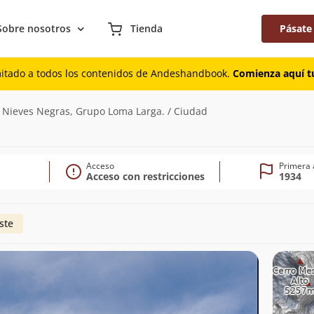
Sobre nosotros
Tienda
Pásate
mitado a todos los contenidos de Andeshandbook.
Comienza aquí tu
 Nieves Negras, Grupo Loma Larga. / Ciudad
Acceso
Primera 
Acceso con restricciones
1934
ste