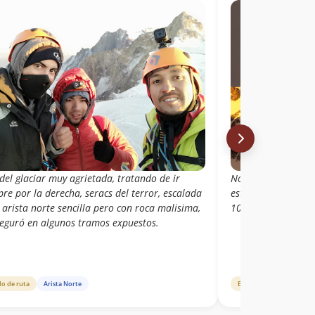
del glaciar muy agrietada, tratando de ir
No subí ni intenté 
re por la derecha, seracs del terror, escalada
esta foto se ve par
 arista norte sencilla pero con roca malisima,
10 de Octubre de 
seguró en algunos tramos expuestos.
do de ruta
Arista Norte
Estado de ruta
Direc