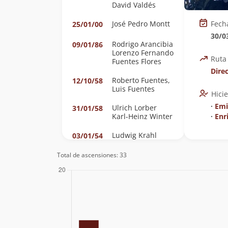
David Valdés
José Pedro Montt
Fech
25/01/00
30/0
Rodrigo Arancibia
09/01/86
Lorenzo Fernando
Ruta
Fuentes Flores
Dire
Roberto Fuentes,
12/10/58
Luis Fuentes
Hici
∙
Emi
Ulrich Lorber
31/01/58
Karl-Heinz Winter
∙
Enr
Ludwig Krahl
03/01/54
Sergio
Kunstmann
Total de ascensiones: 33
Eberhard Meier
31/03/45