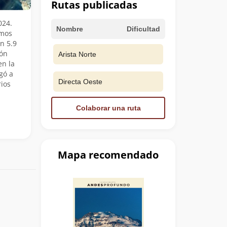
Rutas publicadas
024.
Nombre
Dificultad
amos
n 5.9
ión
Arista Norte
en la
gó a
Directa Oeste
rios
Colaborar una ruta
Mapa recomendado