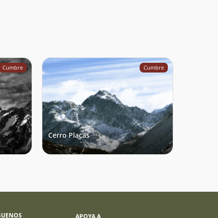
Cumbre
Cumbre
Cerro Placas
GUENOS
APOYA A