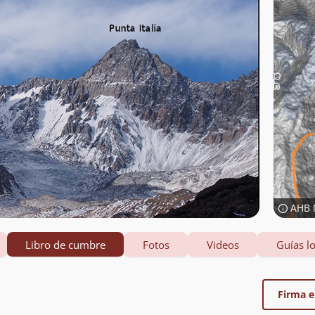
AHB 
Libro de cumbre
Fotos
Videos
Guías lo
Firma el