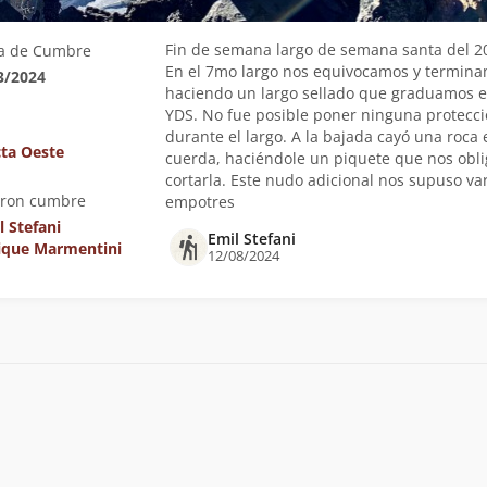
Fin de semana largo de semana santa del 2
a de Cumbre
En el 7mo largo nos equivocamos y termin
3/2024
haciendo un largo sellado que graduamos e
YDS. No fue posible poner ninguna protecc
durante el largo. A la bajada cayó una roca 
cta Oeste
cuerda, haciéndole un piquete que nos obli
cortarla. Este nudo adicional nos supuso va
eron cumbre
empotres
l Stefani
Emil Stefani
ique Marmentini
12/08/2024