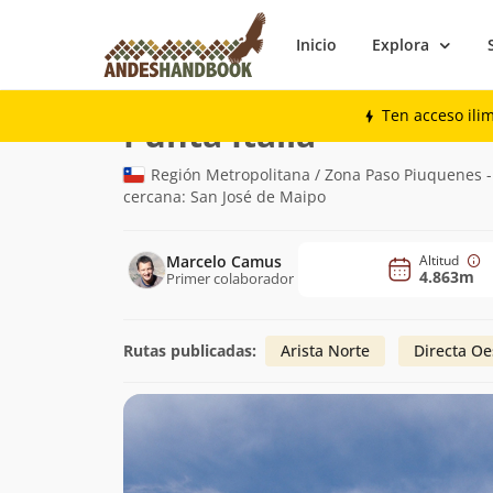
Inicio
Explora
Montaña
Punta Italia
Ten acceso ili
(4.863m)
Punta Italia
Región Metropolitana / Zona Paso Piuquenes -
cercana: San José de Maipo
Marcelo Camus
Altitud
4.863m
Primer colaborador
Rutas publicadas:
Arista Norte
Directa Oe