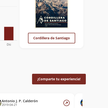
Cordillera de Santiago
¡Comparte tu experiencia!
Antonio J. P. Calderón
Sergio Gaet
2019-04-21
2016-10-10