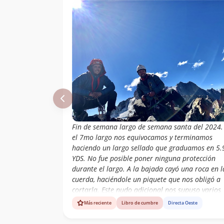
Fin de semana largo de semana santa del 2024.
el 7mo largo nos equivocamos y terminamos
haciendo un largo sellado que graduamos en 5.
YDS. No fue posible poner ninguna protección
durante el largo. A la bajada cayó una roca en l
cuerda, haciéndole un piquete que nos obligó a
cortarla. Este nudo adicional nos supuso varios
empotres
Más reciente
Libro de cumbre
Directa Oeste