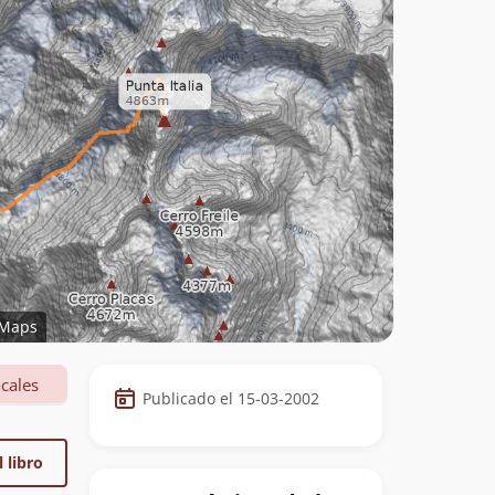
Maps
Datos
cales
Publicado el 15-03-2002
de
la
 libro
cumbre