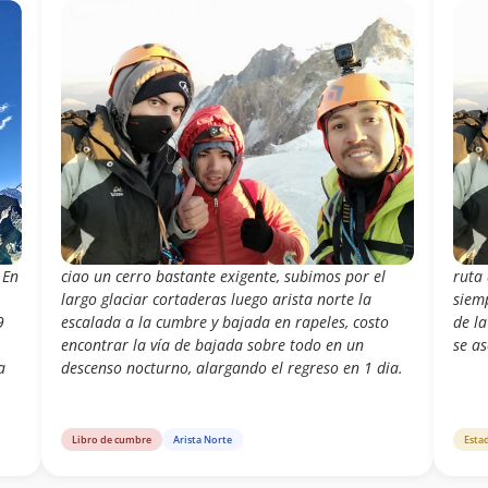
 En
ciao un cerro bastante exigente, subimos por el
ruta 
largo glaciar cortaderas luego arista norte la
siemp
9
escalada a la cumbre y bajada en rapeles, costo
de la
encontrar la vía de bajada sobre todo en un
se a
a
descenso nocturno, alargando el regreso en 1 dia.
Libro de cumbre
Arista Norte
Esta