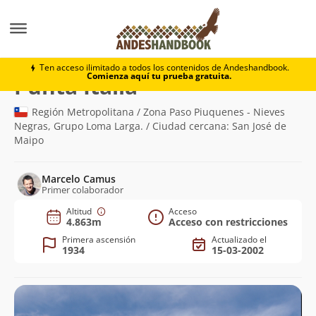
Montaña
Punta Italia
Ten acceso ilimitado a todos los contenidos de Andeshandbook.
Comienza aquí tu prueba gratuita.
(4.863m)
Punta Italia
Región Metropolitana / Zona Paso Piuquenes - Nieves
Negras, Grupo Loma Larga. / Ciudad cercana: San José de
Maipo
Marcelo Camus
Primer colaborador
Altitud
Acceso
4.863m
Acceso con restricciones
Primera ascensión
Actualizado el
1934
15-03-2002