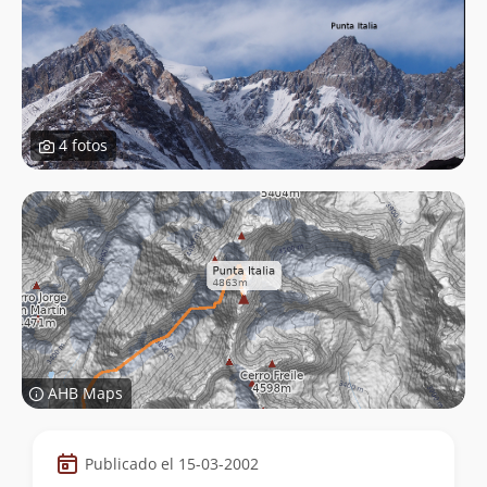
4 fotos
AHB Maps
Datos
Publicado el 15-03-2002
de