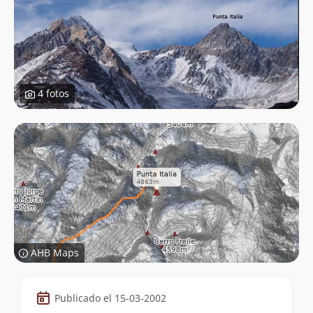
4 fotos
AHB Maps
Datos
Publicado el 15-03-2002
de