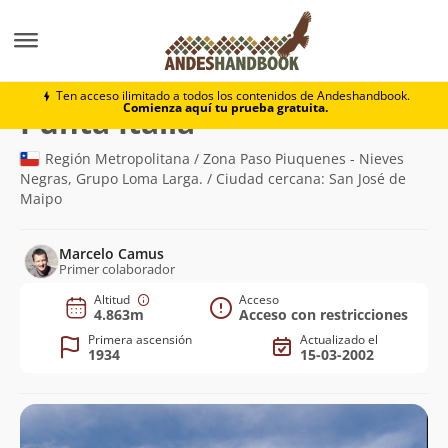
Montaña
Punta Italia
Ten acceso ilimitado a todos los contenidos de Andeshandbook.
Comienza aquí tu prueba gratuita.
(4.863m)
Punta Italia
Región Metropolitana / Zona Paso Piuquenes - Nieves
Negras, Grupo Loma Larga. / Ciudad cercana: San José de
Maipo
Marcelo Camus
Primer colaborador
Altitud
Acceso
4.863m
Acceso con restricciones
Primera ascensión
Actualizado el
1934
15-03-2002