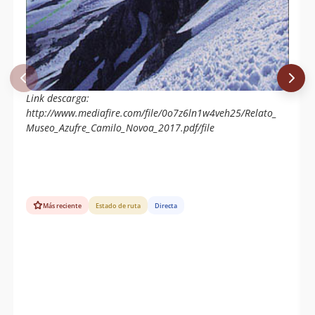
Link descarga:
http://www.mediafire.com/file/0o7z6ln1w4veh25/Relato_
Museo_Azufre_Camilo_Novoa_2017.pdf/file
Más reciente
Estado de ruta
Directa