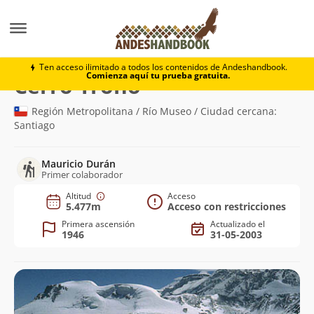
Montaña
Cerro Trono
Ten acceso ilimitado a todos los contenidos de Andeshandbook.
Comienza aquí tu prueba gratuita.
(5.477m)
Cerro Trono
Región Metropolitana / Río Museo / Ciudad cercana:
Santiago
Mauricio Durán
Primer colaborador
Altitud
Acceso
5.477m
Acceso con restricciones
Primera ascensión
Actualizado el
1946
31-05-2003