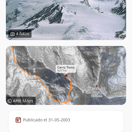
4 fotos
AHB Maps
Datos
Publicado el 31-05-2003
de