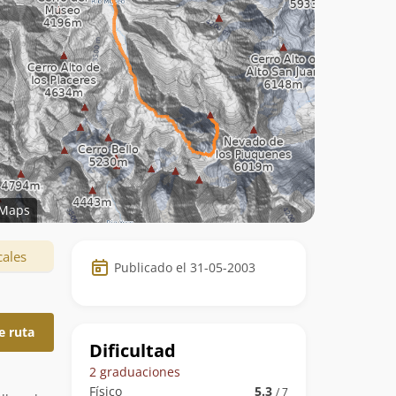
Maps
Datos
cales
Publicado el 31-05-2003
de
la
e ruta
ruta
Dificultad
2 graduaciones
Físico
5.3
/ 7