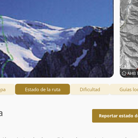
AHB 
apa
Estado de la ruta
Dificultad
Guías lo
a
Reportar estado d