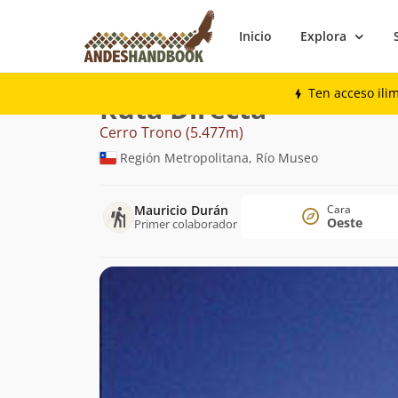
Inicio
Explora
Montaña
Cerro Trono
Directa
Ten acceso ili
Ruta Directa
Cerro Trono (5.477m)
Región Metropolitana, Río Museo
Mauricio Durán
Cara
Oeste
Primer colaborador