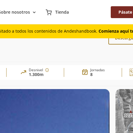
Sobre nosotros
Tienda
Pásate
mitado a todos los contenidos de Andeshandbook.
Comienza aquí tu
Descarga
Desnivel
Jornadas
1.300m
8