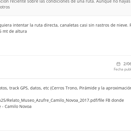
ción reciente sobre las condiciones de una ruta. Aunque no hayas
otros
era intentar la ruta directa, canaletas casi sin rastros de nieve. 
5 mt de altura
2/0
Fecha publ
tos, track GPS, datos, etc (Cerros Trono, Pirámide y la aproximació
h25/Relato_Museo_Azufre_Camilo_Novoa_2017.pdf/file FB donde
je - Camilo Novoa