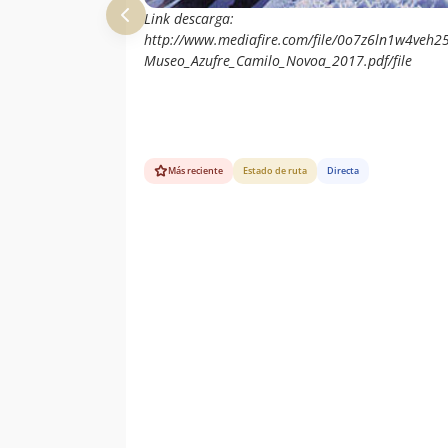
Link descarga:
http://www.mediafire.com/file/0o7z6ln1w4veh25
Museo_Azufre_Camilo_Novoa_2017.pdf/file
Más reciente
Estado de ruta
Directa