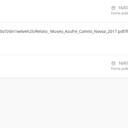
16/0
Fecha publ
e/0o7z6ln1w4veh25/Relato_ Museo_Azufre_Camilo_Novoa_2017.pdf/fi
16/0
Fecha publ