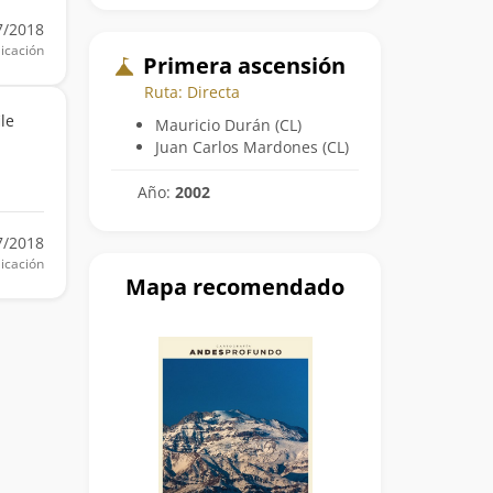
7/2018
icación
Primera ascensión
Ruta: Directa
le
Mauricio Durán (CL)
Juan Carlos Mardones (CL)
Año:
2002
7/2018
icación
Mapa recomendado