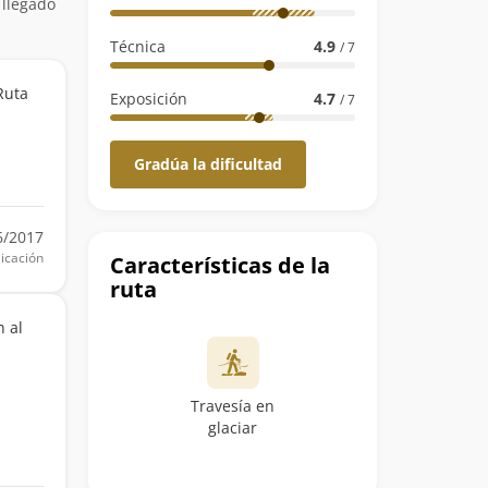
 llegado
Técnica
4.9
/ 7
Ruta
Exposición
4.7
/ 7
Gradúa la dificultad
6/2017
icación
Características de la
ruta
n al
Travesía en
glaciar