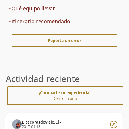
Qué equipo llevar
Cuál
Itinerario recomendado
es
el
Reporta un error
Actividad reciente
¡Comparte tu experiencia!
Cerro Trono
Bitacorasdeviaje.Cl -
2017-01-13