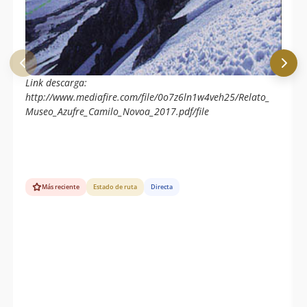
Link descarga:
http://www.mediafire.com/file/0o7z6ln1w4veh25/Relato_
Museo_Azufre_Camilo_Novoa_2017.pdf/file
Más reciente
Estado de ruta
Directa