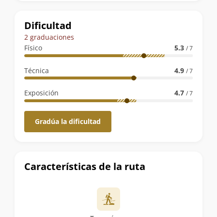
la
ruta
Dificultad
2 graduaciones
Físico
5.3
/ 7
Técnica
4.9
/ 7
Exposición
4.7
/ 7
Gradúa la dificultad
Características de la ruta