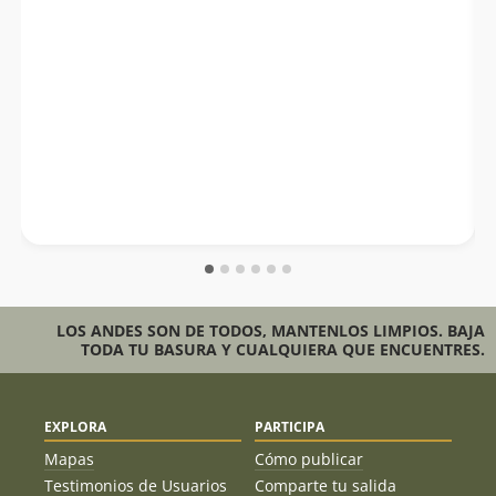
LOS ANDES SON DE TODOS, MANTENLOS LIMPIOS. BAJA
TODA TU BASURA Y CUALQUIERA QUE ENCUENTRES.
EXPLORA
PARTICIPA
Mapas
Cómo publicar
Testimonios de Usuarios
Comparte tu salida