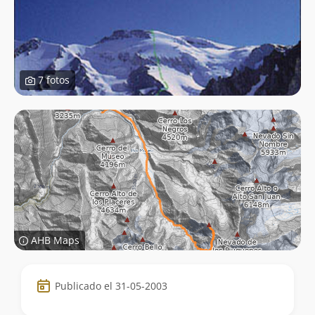
7 fotos
AHB Maps
Datos
Publicado el 31-05-2003
de