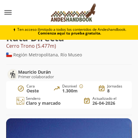
Montaña
Cerro Trono
Directa
Ten acceso ilimitado a todos los contenidos de Andeshandbook.
Comienza aquí tu prueba gratuita.
Ruta Directa
Cerro Trono (5.477m)
Región Metropolitana, Río Museo
Mauricio Durán
Primer colaborador
Cara
Desnivel
Jornadas
Oeste
1.300m
8
Sendero
Actualizado el
Claro y marcado
26-04-2026