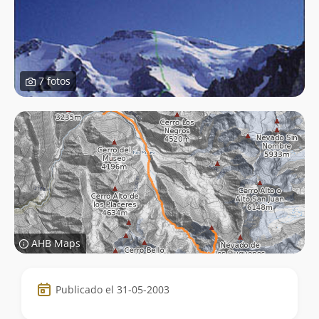
7 fotos
AHB Maps
Datos
Publicado el 31-05-2003
de