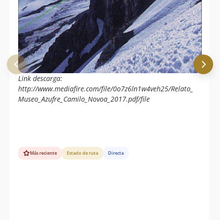
Link descarga:
http://www.mediafire.com/file/0o7z6ln1w4veh25/Relato_
Museo_Azufre_Camilo_Novoa_2017.pdf/file
Más reciente
Estado de ruta
Directa