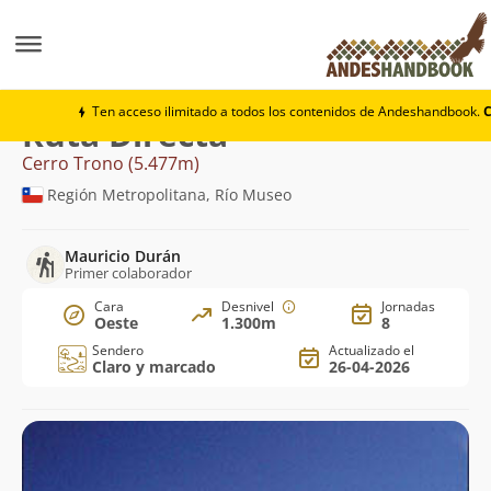
Montaña
Cerro Trono
Directa
Ten acceso ilimitado a todos los contenidos de Andeshandbook.
C
Ruta Directa
Cerro Trono (5.477m)
Región Metropolitana, Río Museo
Mauricio Durán
Primer colaborador
Cara
Desnivel
Jornadas
Oeste
1.300m
8
Sendero
Actualizado el
Claro y marcado
26-04-2026