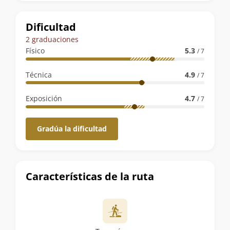
la
ruta
Dificultad
2 graduaciones
Físico
5.3
/ 7
Técnica
4.9
/ 7
Exposición
4.7
/ 7
Gradúa la dificultad
Características de la ruta