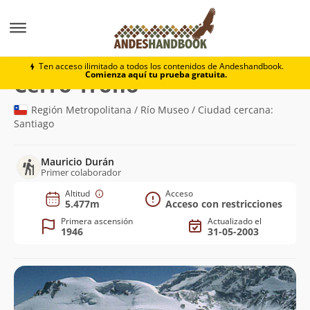
Montaña
Cerro Trono
Ten acceso ilimitado a todos los contenidos de Andeshandbook.
Comienza aquí tu prueba gratuita.
(5.477m)
Cerro Trono
Región Metropolitana / Río Museo / Ciudad cercana:
Santiago
Mauricio Durán
Primer colaborador
Altitud
Acceso
5.477m
Acceso con restricciones
Primera ascensión
Actualizado el
1946
31-05-2003