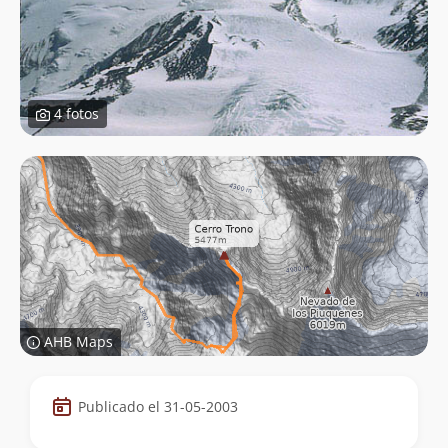
4 fotos
AHB Maps
Datos
Publicado el 31-05-2003
de