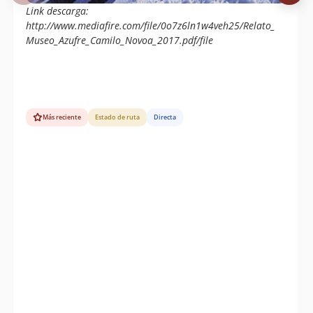
Link descarga:
http://www.mediafire.com/file/0o7z6ln1w4veh25/Relato_
Museo_Azufre_Camilo_Novoa_2017.pdf/file
Más reciente
Estado de ruta
Directa