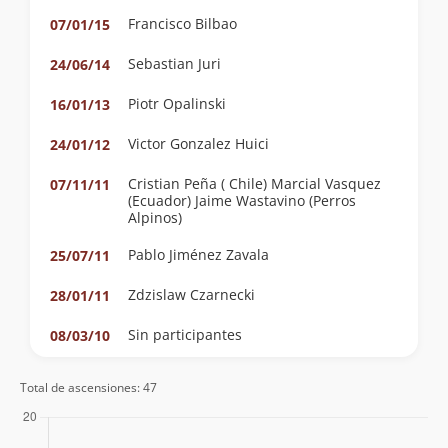
Francisco Bilbao
07/01/15
Sebastian Juri
24/06/14
Piotr Opalinski
16/01/13
Victor Gonzalez Huici
24/01/12
Cristian Peña ( Chile) Marcial Vasquez
07/11/11
(Ecuador) Jaime Wastavino (Perros
Alpinos)
Pablo Jiménez Zavala
25/07/11
Zdzislaw Czarnecki
28/01/11
Sin participantes
08/03/10
Miriam, Tony, Luis, Javier, Mario
02/11/09
Total de ascensiones: 47
Ricardo Solari
30/07/09