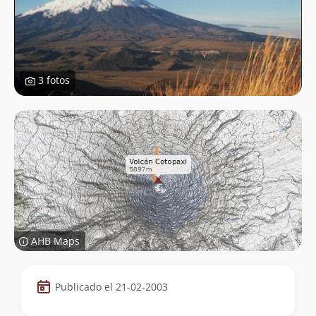
3 fotos
AHB Maps
Datos
Publicado el 21-02-2003
de