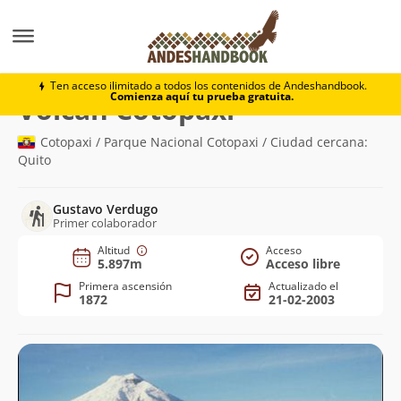
Montaña
Volcán Cotopaxi
Ten acceso ilimitado a todos los contenidos de Andeshandbook.
Comienza aquí tu prueba gratuita.
(5.897m)
Volcán Cotopaxi
Cotopaxi / Parque Nacional Cotopaxi / Ciudad cercana:
Quito
Gustavo Verdugo
Primer colaborador
Altitud
Acceso
5.897m
Acceso libre
Primera ascensión
Actualizado el
1872
21-02-2003