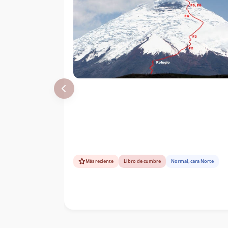
Verdugo Parada
Felipe Del Real
21/01/01
Más reciente
Libro de cumbre
Normal, cara Norte