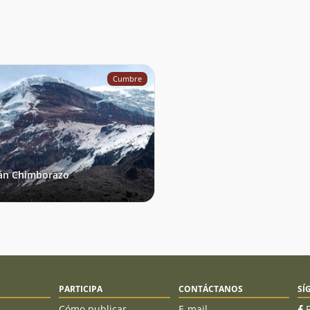
Cumbre
án Chimborazo
PARTICIPA
CONTÁCTANOS
SÍ
Cómo publicar
E-mail