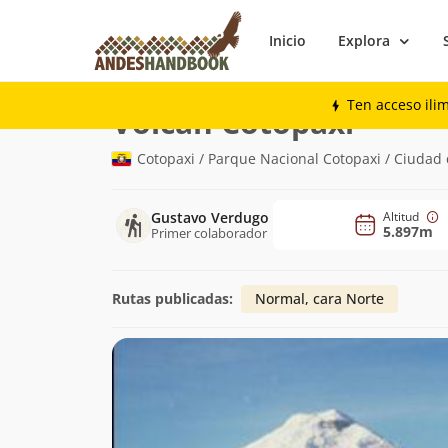
Inicio
Explora
Montaña
Volcán Cotopaxi
Ten acceso ili
(5.897m)
Volcán Cotopaxi
Cotopaxi / Parque Nacional Cotopaxi / Ciudad 
Gustavo Verdugo
Altitud
5.897m
Primer colaborador
Rutas publicadas:
Normal, cara Norte