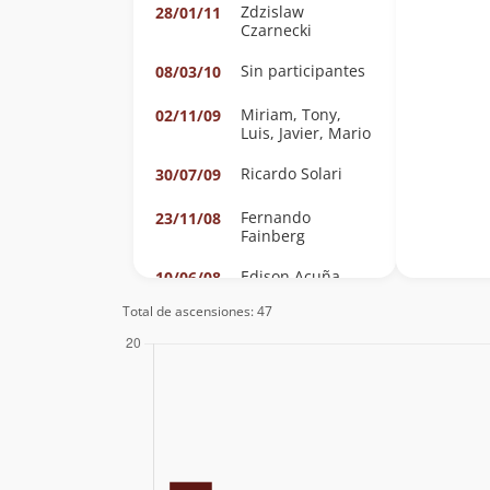
Zdzislaw
28/01/11
Czarnecki
Sin participantes
08/03/10
Miriam, Tony,
02/11/09
Luis, Javier, Mario
Ricardo Solari
30/07/09
Fernando
23/11/08
Fainberg
Edison Acuña
10/06/08
Total de ascensiones: 47
Jose Miguel Calvo,
17/12/07
Mireya Villagomez
Darius Nakissa,
08/12/07
Stefan
Lustenberger
David Borrut
09/10/07