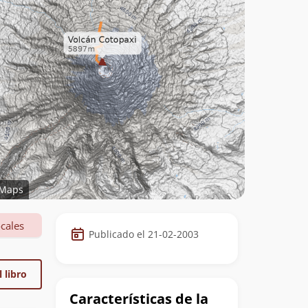
Maps
Datos
cales
Publicado el 21-02-2003
de
la
 libro
cumbre
Características de la