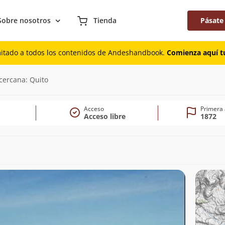
Sobre nosotros
Tienda
Pásate
mitado a todos los contenidos de Andeshandbook.
Comienza aquí tu
cercana: Quito
Acceso
Primera 
Acceso libre
1872