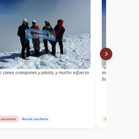
o canea crampones y piketa, y mucho esfuerzo
muy buena condicio
fisicamente
o de cumbre
Normal, cara Norte
Estado de ruta
Norma