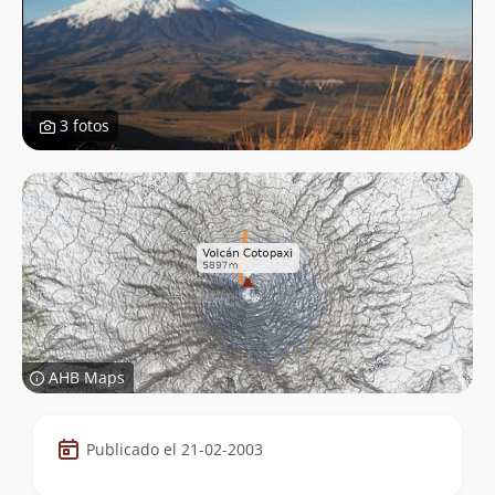
3 fotos
AHB Maps
Datos
Publicado el 21-02-2003
de