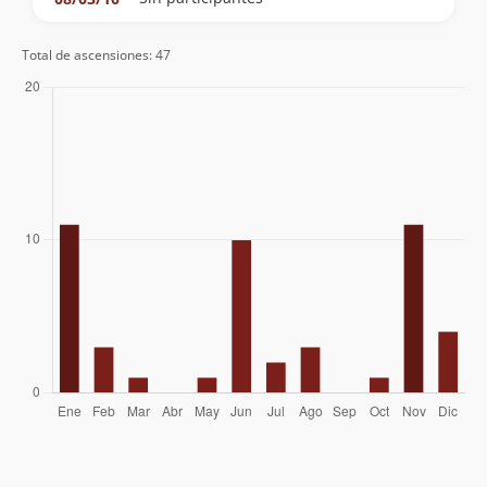
Miriam, Tony, Luis, Javier, Mario
02/11/09
Total de ascensiones: 47
Ricardo Solari
30/07/09
Fernando Fainberg
23/11/08
Edison Acuña
10/06/08
Jose Miguel Calvo, Mireya Villagomez
17/12/07
Darius Nakissa, Stefan Lustenberger
08/12/07
David Borrut
09/10/07
Joaquin Barañao, Ricki Sheldon
30/01/07
Álvaro Vivanco
30/11/06
Geyson Millar
28/06/06
Stefan Lustenberger (Schweiz)
19/03/06