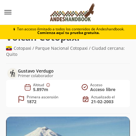
Montaña
Volcán Cotopaxi
Ten acceso ilimitado a todos los contenidos de Andeshandbook.
Comienza aquí tu prueba gratuita.
(5.897m)
Volcán Cotopaxi
Cotopaxi / Parque Nacional Cotopaxi / Ciudad cercana:
Quito
Gustavo Verdugo
Primer colaborador
Altitud
Acceso
5.897m
Acceso libre
Primera ascensión
Actualizado el
1872
21-02-2003