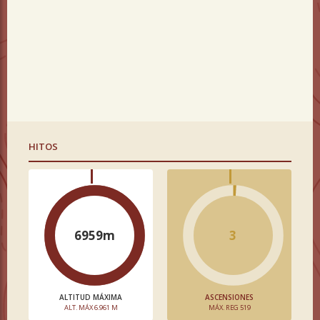
HITOS
6959m
3
ALTITUD MÁXIMA
ASCENSIONES
ALT. MÁX 6.961 M
MÁX. REG 519