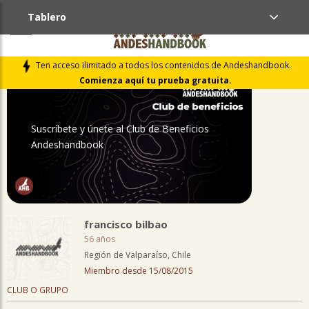
Tablero
PERFIL
Ten acceso ilimitado a todos los contenidos de Andeshandbook.
Comienza aquí tu prueba gratuita.
Suscríbete y únete al Club de Beneficios
Andeshandbook
francisco bilbao
56 años
Región de Valparaíso, Chile
Miembro desde 15/08/2015
CLUB O GRUPO