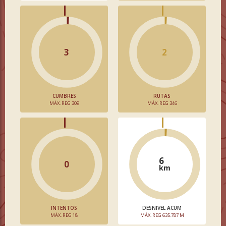
3
2
CUMBRES
RUTAS
MÁX. REG 309
MÁX. REG 346
6
0
km
INTENTOS
DESNIVEL ACUM
MÁX. REG 18
MÁX. REG 635.787 M