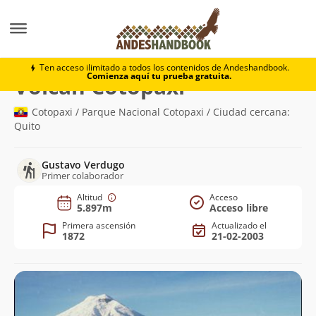
Montaña
Volcán Cotopaxi
Ten acceso ilimitado a todos los contenidos de Andeshandbook.
Comienza aquí tu prueba gratuita.
(5.897m)
Volcán Cotopaxi
Cotopaxi / Parque Nacional Cotopaxi / Ciudad cercana:
Quito
Gustavo Verdugo
Primer colaborador
Altitud
Acceso
5.897m
Acceso libre
Primera ascensión
Actualizado el
1872
21-02-2003