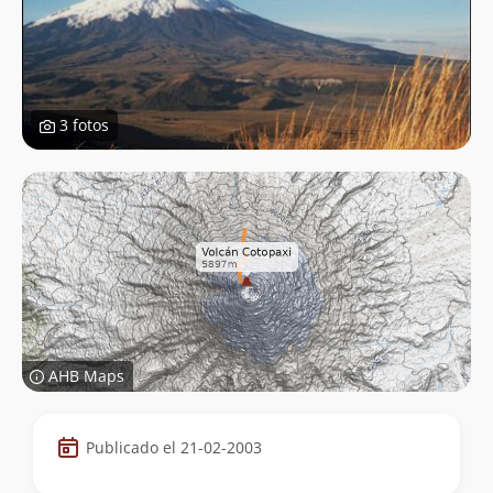
3 fotos
AHB Maps
Datos
Publicado el 21-02-2003
de