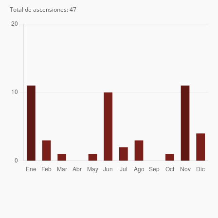
Miriam, Tony, Luis, Javier, Mario
02/11/09
Total de ascensiones: 47
Ricardo Solari
30/07/09
Fernando Fainberg
23/11/08
Edison Acuña
10/06/08
Jose Miguel Calvo, Mireya Villagomez
17/12/07
Darius Nakissa, Stefan Lustenberger
08/12/07
David Borrut
09/10/07
Joaquin Barañao, Ricki Sheldon
30/01/07
Álvaro Vivanco
30/11/06
Geyson Millar
28/06/06
Stefan Lustenberger (Schweiz)
19/03/06
Julio Castroverde, Pedro Ibarra,
02/08/04