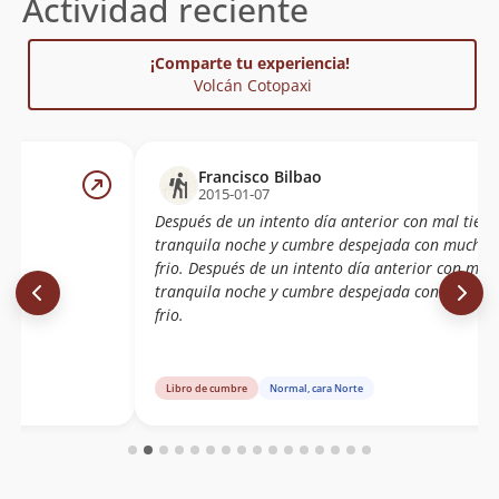
Actividad reciente
¡Comparte tu experiencia!
Volcán Cotopaxi
Francisco Bilbao
2015-01-07
Después de un intento día anterior con mal tiem
tranquila noche y cumbre despejada con mucho v
frio. Después de un intento día anterior con mal
tranquila noche y cumbre despejada con mucho v
frio.
Libro de cumbre
Normal, cara Norte
te