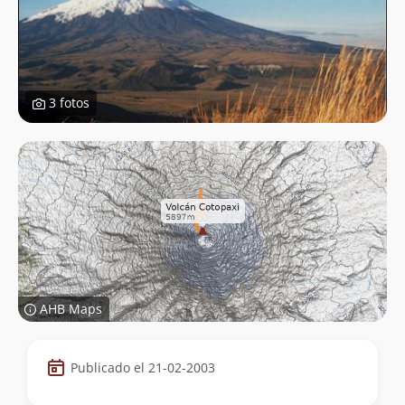
3 fotos
AHB Maps
Datos
Publicado el 21-02-2003
de