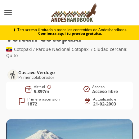
Montaña
Volcán Cotopaxi
Ten acceso ilimitado a todos los contenidos de Andeshandbook.
Comienza aquí tu prueba gratuita.
(5.897m)
Volcán Cotopaxi
Cotopaxi / Parque Nacional Cotopaxi / Ciudad cercana:
Quito
Gustavo Verdugo
Primer colaborador
Altitud
Acceso
5.897m
Acceso libre
Primera ascensión
Actualizado el
1872
21-02-2003