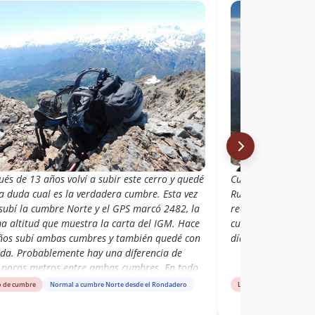
és de 13 años volví a subir este cerro y quedé
Cumbre durante la 
a duda cual es la verdadera cumbre. Esta vez
Rubiana. Comenza
 subí la cumbre Norte y el GPS marcó 2482, la
recorrimos la cord
a altitud que muestra la carta del IGM. Hace
cumbre del Pellejo
ños subí ambas cumbres y también quedé con
días.
uda. Probablemente hay una diferencia de
 pocos metros entre ambas cumbres. En todo
 vale la pena para tener una buena vista de
o de cumbre
Normal a cumbre Norte desde el Rondadero
Libro de cumbre
Huemul, cordillera Rubiana, del grupo del
 y del volcán Tinguiririca, entre otros. Subí en