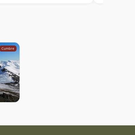
ario desde el cerro Rondadero.
Cumbre