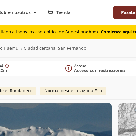
Sobre nosotros
Tienda
Pásate
mitado a todos los contenidos de Andeshandbook.
Comienza aquí tu
2.482m)
lto Huemul / Ciudad cercana: San Fernando
tud
Acceso
82m
Acceso con restricciones
de el Rondadero
Normal desde la laguna Fría