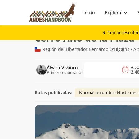
Inicio
Explora
Montaña
Cerro Alto de la Plaza
Ten acceso ili
(
Cerro Alto de la Plaza
Región del Libertador Bernardo O'Higgins / A
Álvaro Vivanco
Alti
2.4
Primer colaborador
Rutas publicadas:
Normal a cumbre Norte des