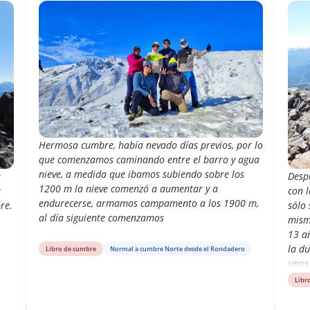
Hermosa cumbre, había nevado días previos, por lo
que comenzamos caminando entre el barro y agua
nieve, a medida que ibamos subiendo sobre los
e
Despu
1200 m la nieve comenzó a aumentar y a
a
con l
endurecerse, armamos campamento a los 1900 m,
re.
sólo
al día siguiente comenzamos
mism
13 a
la d
Libro de cumbre
Normal a cumbre Norte desde el Rondadero
unos
caso,
Libr
Alto 
Brujo