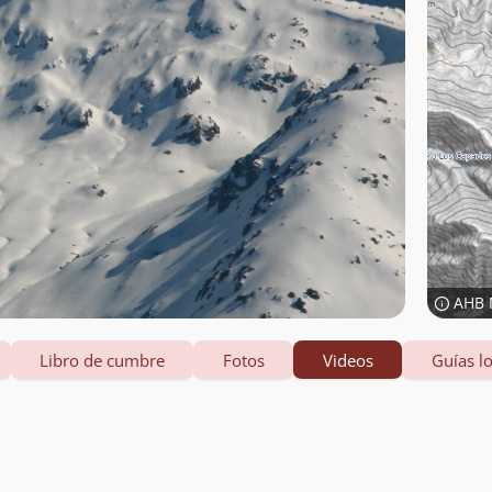
AHB 
Libro de cumbre
Fotos
Videos
Guías lo