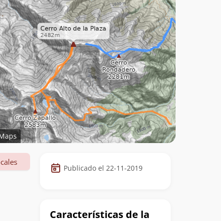
Maps
Datos
cales
Publicado el 22-11-2019
de
la
cumbre
Características de la