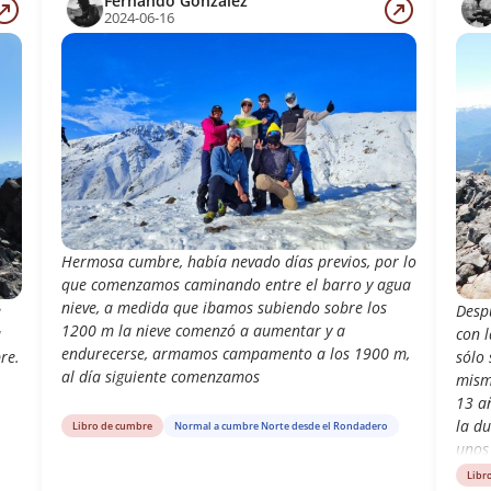
Fernando González
2024-06-16
Hermosa cumbre, había nevado días previos, por lo
que comenzamos caminando entre el barro y agua
nieve, a medida que ibamos subiendo sobre los
e
Despu
1200 m la nieve comenzó a aumentar y a
a
con l
endurecerse, armamos campamento a los 1900 m,
re.
sólo
al día siguiente comenzamos
mism
13 a
la d
Libro de cumbre
Normal a cumbre Norte desde el Rondadero
unos
caso,
Libr