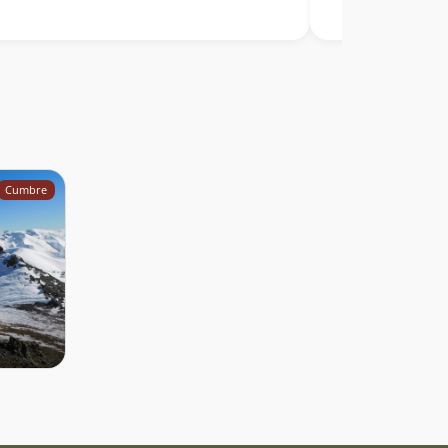
Huemul, cordillera Rubiana, del grupo del
 y del volcán Tinguiririca, entre otros. Subí en
ario desde el cerro Rondadero.
Cumbre