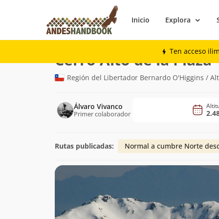
Inicio
Explora
Montaña
Cerro Alto de la Plaza
Ten acceso ili
(
Cerro Alto de la Plaza
Región del Libertador Bernardo O'Higgins / A
Álvaro Vivanco
Alti
2.4
Primer colaborador
Rutas publicadas:
Normal a cumbre Norte des