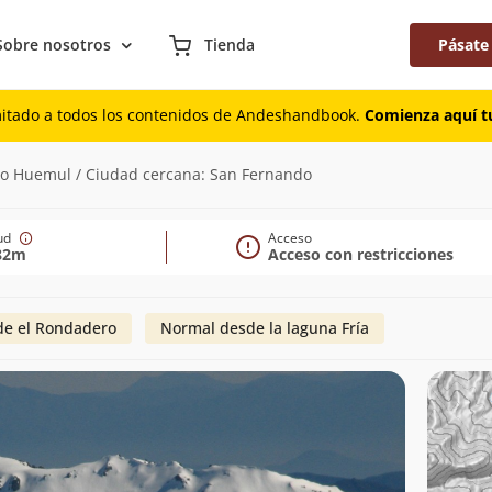
Sobre nosotros
Tienda
Pásate
mitado a todos los contenidos de Andeshandbook.
Comienza aquí tu
2.482m)
lto Huemul / Ciudad cercana: San Fernando
tud
Acceso
82m
Acceso con restricciones
de el Rondadero
Normal desde la laguna Fría