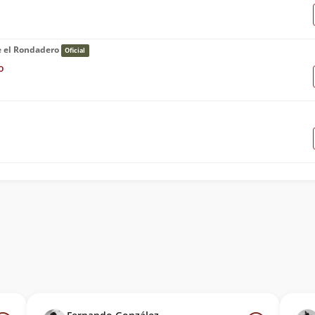
e el Rondadero
Oficial
o