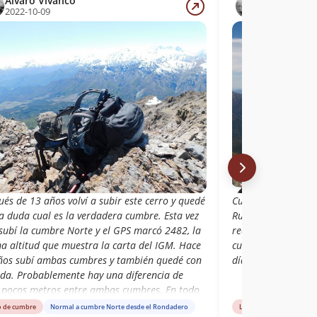
Álvaro Vivanco
Álvaro Viva
2022-10-09
2009-09-19
és de 13 años volví a subir este cerro y quedé
Cumbre durante la 
a duda cual es la verdadera cumbre. Esta vez
Rubiana. Comenza
 subí la cumbre Norte y el GPS marcó 2482, la
recorrimos la cord
a altitud que muestra la carta del IGM. Hace
cumbre del Pellejo
ños subí ambas cumbres y también quedé con
días.
uda. Probablemente hay una diferencia de
 pocos metros entre ambas cumbres. En todo
 vale la pena para tener una buena vista de
o de cumbre
Normal a cumbre Norte desde el Rondadero
Libro de cumbre