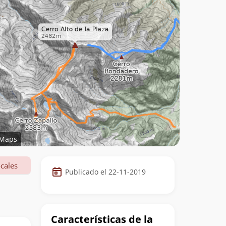
Maps
Datos
cales
Publicado el 22-11-2019
de
la
cumbre
Características de la