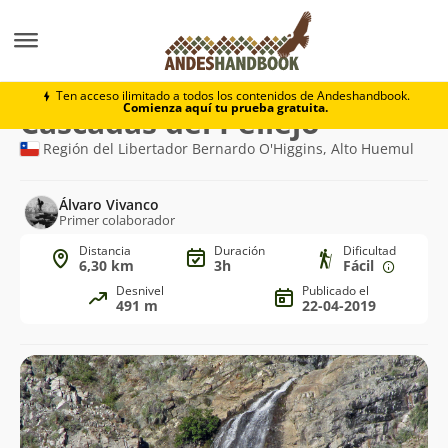
Trekking
Cascadas del Pellejo
Ten acceso ilimitado a todos los contenidos de Andeshandbook.
Comienza aquí tu prueba gratuita.
Ruta
Cascadas del Pellejo
de
Región del Libertador Bernardo O'Higgins, Alto Huemul
trekking
Álvaro Vivanco
Primer colaborador
Distancia
Duración
Dificultad
6,30 km
3h
Fácil
Desnivel
Publicado el
491 m
22-04-2019