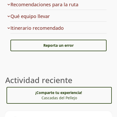
ruta
Recomendaciones para la ruta
a
Qué equipo llevar
la
ruta
Cuál
Itinerario recomendado
es
el
Reporta un error
Actividad reciente
¡Comparte tu experiencia!
Cascadas del Pellejo