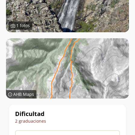
1 fotos
AHB Maps
Datos
Dificultad
del
2 graduaciones
trekking