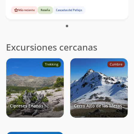
Más reciente
Reseña
Cascadas del Pellejo
Excursiones cercanas
Trekking
Cumbre
Cipreses Enanos
Cerro Alto de las Mesas