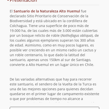
Presentación
y
planificación
El
Santuario de la Naturaleza Alto Huemul
fue
de
declarado Sitio Prioritario de Conservación de la
Biodiversidad y está ubicado en la cordillera de
la
Colchagua. Tiene una superficie de poco más de
19.000 ha, de las cuales más de 3.000 están cubiertas
ruta
por un bosque relicto de roble (
Nothofagus obliqua
), de
los cuales algunos ejemplares superan los 300 años
de edad. Asimismo, como en muy pocos lugares, es
posible ver creciendo en un mismo radio un cactus y
un roble centenario, lo que dado la latitud del
santuario, apenas unos 150km al sur de Santiago,
convierte a Alto Huemul en un lugar único en Chile.
De las variadas alternativas que hay para recorrer
este santuario, el sendero de la Vuelta de la Turca es
una de las mejores opciones para quienes decidan
quedarse en el primer lugar de campamento existente
o que por problemas de tiempo no alcance a
internarse hacia el interior del predio. Este recorrido,
ubicado al inicio del gran bosque, fue llamado así por