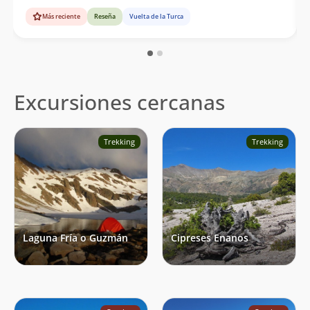
Más reciente
Reseña
Vuelta de la Turca
Excursiones cercanas
Trekking
Trekking
Laguna Fría o Guzmán
Cipreses Enanos