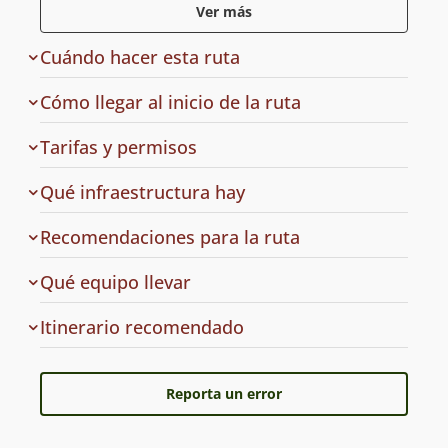
Ver más
la presencia de la turca (Pteroptochos megapodius)
que es un ave paseriforme endémica de Chile. Es
Cuándo hacer esta ruta
principalmente un ave terrestre, que tiene la
capacidad de correr rápidamente.
Cómo llegar al inicio de la ruta
de
Tarifas y permisos
acceso
en
Qué infraestructura hay
la
ruta
Recomendaciones para la ruta
a
Qué equipo llevar
la
ruta
Cuál
Itinerario recomendado
es
el
Reporta un error