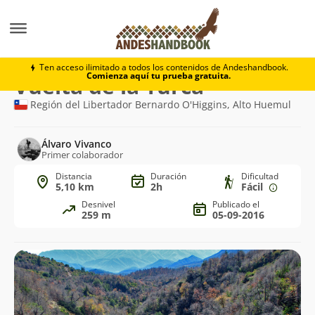
Trekking
Vuelta de la Turca
Ten acceso ilimitado a todos los contenidos de Andeshandbook.
Comienza aquí tu prueba gratuita.
Ruta
Vuelta de la Turca
de
Región del Libertador Bernardo O'Higgins, Alto Huemul
trekking
Álvaro Vivanco
Primer colaborador
Distancia
Duración
Dificultad
5,10 km
2h
Fácil
Desnivel
Publicado el
259 m
05-09-2016