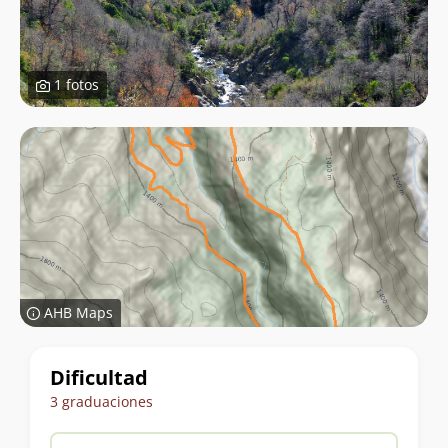
1 fotos
AHB Maps
Datos
Dificultad
del
3 graduaciones
trekking