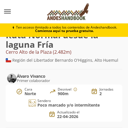
Montaña
Cerro Alto de la Plaza
Normal desde la lag
Ten acceso ilimitado a todos los contenidos de Andeshandbook.
Comienza aquí tu prueba gratuita.
Ruta Normal desde la
laguna Fría
Cerro Alto de la Plaza (2.482m)
Región del Libertador Bernardo O'Higgins, Alto Huemul
Álvaro Vivanco
Primer colaborador
Cara
Desnivel
Jornadas
Norte
900m
2
Sendero
Poco marcado y/o intermitente
Actualizado el
22-04-2026