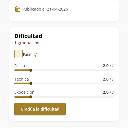
Datos
Publicado el 21-04-2026
de
la
ruta
Dificultad
1 graduación
Fácil
Físico
2.0
/ 7
Técnica
2.0
/ 7
Exposición
2.0
/ 7
Gradúa la dificultad