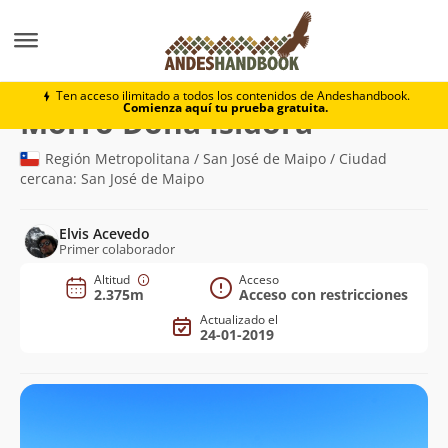
Montaña
Morro Doña Isidora
Ten acceso ilimitado a todos los contenidos de Andeshandbook.
Comienza aquí tu prueba gratuita.
(2.375m)
Morro Doña Isidora
Región Metropolitana / San José de Maipo / Ciudad
cercana: San José de Maipo
Elvis Acevedo
Primer colaborador
Altitud
Acceso
2.375m
Acceso con restricciones
Actualizado el
24-01-2019