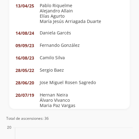
Pablo Riquelme
13/04/25
Alejandro Allain
Elías Agurto
María Jesús Arriagada Duarte
Daniela Garcés
14/08/24
Fernando González
09/09/23
Camilo Silva
16/08/23
Sergio Baez
28/05/22
Jose Miguel Rosen Sagredo
28/06/20
Hernan Neira
20/07/19
Álvaro Vivanco
Maria Paz Vargas
Alejandro Aguilera
Total de ascensiones: 36
Jeniffer Gajardo Palma
25/05/19
Pedro Jara Flores
Elvis Acevedo