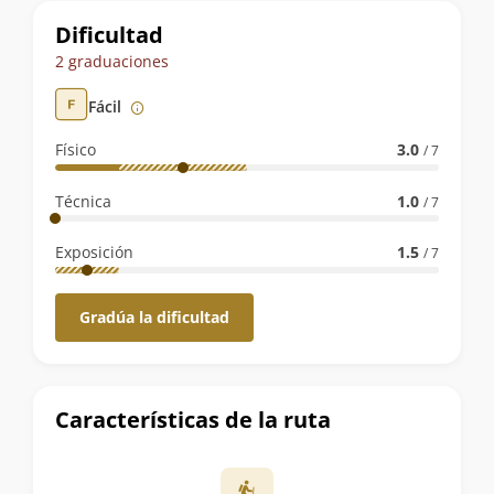
Datos
Dificultad
de
2 graduaciones
la
Fácil
ruta
Físico
3.0
/ 7
Técnica
1.0
/ 7
Exposición
1.5
/ 7
Gradúa la dificultad
Características de la ruta