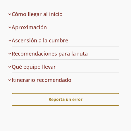
de
Cómo llegar al inicio
la
ruta
Aproximación
Ascensión a la cumbre
Recomendaciones para la ruta
Qué equipo llevar
Cuál
Itinerario recomendado
es
el
Reporta un error