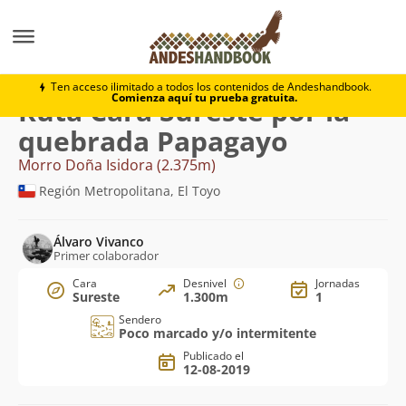
Montaña
Morro Doña Isidora
Cara Sureste por la q
Ten acceso ilimitado a todos los contenidos de Andeshandbook.
Comienza aquí tu prueba gratuita.
Ruta Cara Sureste por la
quebrada Papagayo
Morro Doña Isidora (2.375m)
Región Metropolitana, El Toyo
Álvaro Vivanco
Primer colaborador
Cara
Desnivel
Jornadas
Sureste
1.300m
1
Sendero
Poco marcado y/o intermitente
Publicado el
12-08-2019