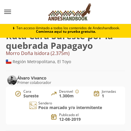
Montaña
Morro Doña Isidora
Cara Sureste por la q
Ten acceso ilimitado a todos los contenidos de Andeshandbook.
Comienza aquí tu prueba gratuita.
Ruta Cara Sureste por la
quebrada Papagayo
Morro Doña Isidora (2.375m)
Región Metropolitana, El Toyo
Álvaro Vivanco
Primer colaborador
Cara
Desnivel
Jornadas
Sureste
1.300m
1
Sendero
Poco marcado y/o intermitente
Publicado el
12-08-2019