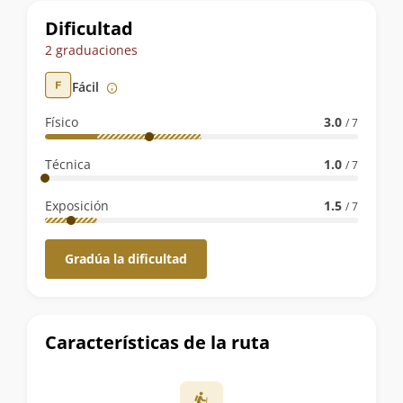
Datos
Dificultad
de
2 graduaciones
la
Fácil
ruta
Físico
3.0
/ 7
Técnica
1.0
/ 7
Exposición
1.5
/ 7
Gradúa la dificultad
Características de la ruta