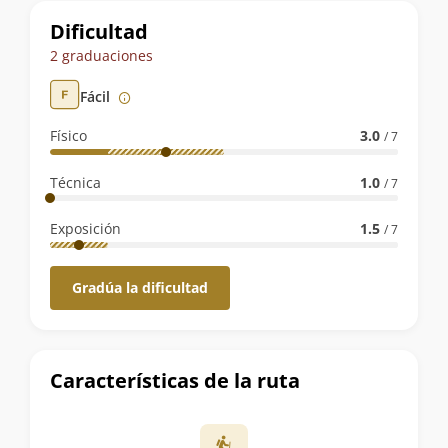
Datos
Dificultad
de
2 graduaciones
la
Fácil
ruta
Físico
3.0
/ 7
Técnica
1.0
/ 7
Exposición
1.5
/ 7
Gradúa la dificultad
Características de la ruta