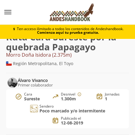
Montaña
Morro Doña Isidora
Cara Sureste por la q
Ten acceso ilimitado a todos los contenidos de Andeshandbook.
Comienza aquí tu prueba gratuita.
Ruta Cara Sureste por la
quebrada Papagayo
Morro Doña Isidora (2.375m)
Región Metropolitana, El Toyo
Álvaro Vivanco
Primer colaborador
Cara
Desnivel
Jornadas
Sureste
1.300m
1
Sendero
Poco marcado y/o intermitente
Publicado el
12-08-2019