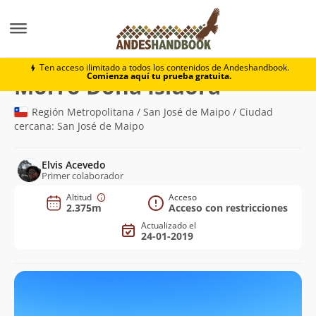
Montaña
Morro Doña Isidora
Ten acceso ilimitado a todos los contenidos de Andeshandbook.
Comienza aquí tu prueba gratuita.
(2.375m)
Morro Doña Isidora
Región Metropolitana / San José de Maipo / Ciudad
cercana: San José de Maipo
Elvis Acevedo
Primer colaborador
Altitud
Acceso
2.375m
Acceso con restricciones
Actualizado el
24-01-2019