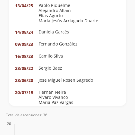
Pablo Riquelme
13/04/25
Alejandro Allain
Elías Agurto
María Jesús Arriagada Duarte
Daniela Garcés
14/08/24
Fernando González
09/09/23
Camilo Silva
16/08/23
Sergio Baez
28/05/22
Jose Miguel Rosen Sagredo
28/06/20
Hernan Neira
20/07/19
Álvaro Vivanco
Maria Paz Vargas
Alejandro Aguilera
Total de ascensiones: 36
Jeniffer Gajardo Palma
25/05/19
Pedro Jara Flores
Elvis Acevedo