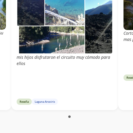
su
Corto
mas 
mis hijos disfrutaron el circuito muy cómodo para
ellos
Rese
Reseña
Laguna Arcoiris