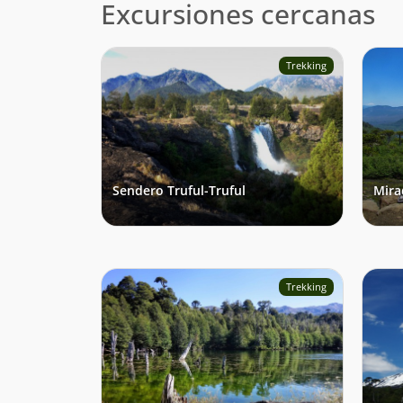
Excursiones cercanas
Trekking
Sendero Truful-Truful
Mira
Trekking