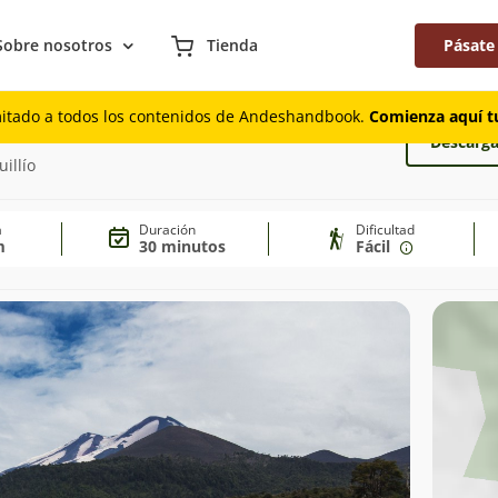
Sobre nosotros
Tienda
Pásate
mitado a todos los contenidos de Andeshandbook.
Comienza aquí tu
Descarga
illío
a
Duración
Dificultad
m
30 minutos
Fácil