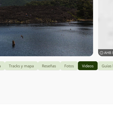
AHB 
a
Tracks y mapa
Reseñas
Fotos
Videos
Guías 