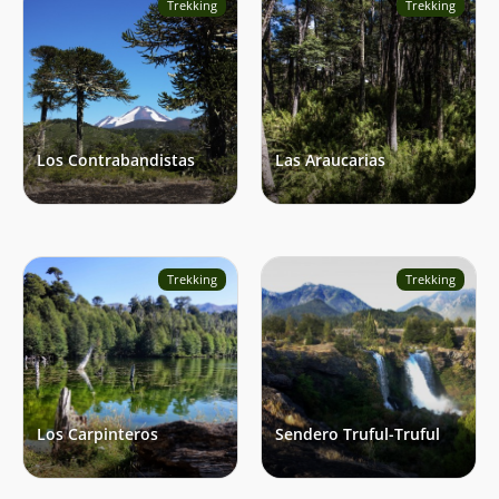
Trekking
Trekking
Los Contrabandistas
Las Araucarias
Trekking
Trekking
Los Carpinteros
Sendero Truful-Truful