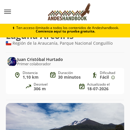
Trekking
Laguna Arcoiris
Ten acceso ilimitado a todos los contenidos de Andeshandbook.
Comienza aquí tu prueba gratuita.
Ruta
Laguna Arcoiris
de
Región de la Araucanía, Parque Nacional Conguillío
trekking
Juan Cristóbal Hurtado
Primer colaborador
Distancia
Duración
Dificultad
1,10 km
30 minutos
Fácil
Desnivel
Actualizado el
306 m
18-07-2026