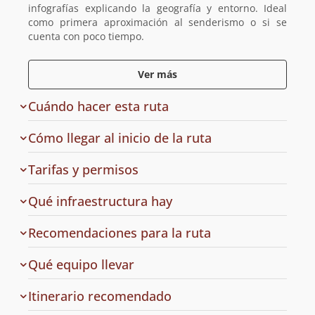
infografías explicando la geografía y entorno. Ideal
como primera aproximación al senderismo o si se
cuenta con poco tiempo.
Ver más
Cuándo hacer esta ruta
Cómo llegar al inicio de la ruta
de
Tarifas y permisos
acceso
en
Qué infraestructura hay
la
ruta
Recomendaciones para la ruta
a
Qué equipo llevar
la
ruta
Cuál
Itinerario recomendado
es