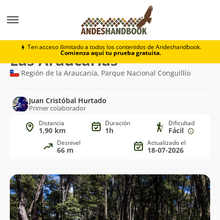
Trekking
Las Araucarias
Ten acceso ilimitado a todos los contenidos de Andeshandbook.
Comienza aquí tu prueba gratuita.
Ruta
Las Araucarias
de
Región de la Araucanía, Parque Nacional Conguillío
trekking
Juan Cristóbal Hurtado
Primer colaborador
Distancia
Duración
Dificultad
1,90 km
1h
Fácil
Desnivel
Actualizado el
66 m
18-07-2026