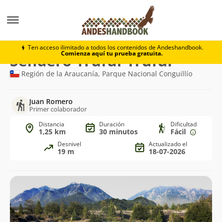
Trekking
Sendero Truful-Truful
Ten acceso ilimitado a todos los contenidos de Andeshandbook.
Comienza aquí tu prueba gratuita.
Ruta
Sendero Truful-Truful
de
Región de la Araucanía, Parque Nacional Conguillío
trekking
Juan Romero
Primer colaborador
Distancia
Duración
Dificultad
1,25 km
30 minutos
Fácil
Desnivel
Actualizado el
19 m
18-07-2026