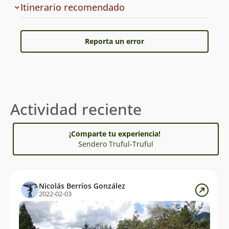
ruta
Cuál
Itinerario recomendado
es
el
Reporta un error
Actividad reciente
¡Comparte tu experiencia!
Sendero Truful-Truful
Nicolás Berríos González
2022-02-03