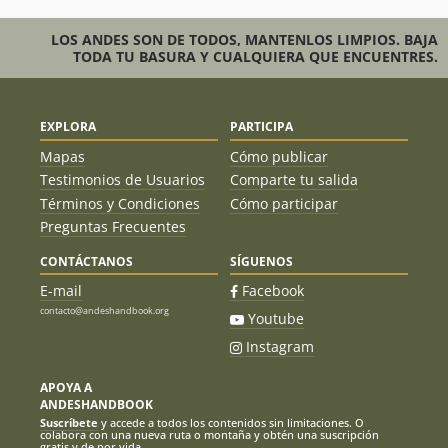
LOS ANDES SON DE TODOS, MANTENLOS LIMPIOS. BAJA
TODA TU BASURA Y CUALQUIERA QUE ENCUENTRES.
EXPLORA
PARTICIPA
Mapas
Cómo publicar
Testimonios de Usuarios
Comparte tu salida
Términos y Condiciones
Cómo participar
Preguntas Frecuentes
CONTÁCTANOS
SÍGUENOS
E-mail
Facebook
contacto@andeshandbook.org
Youtube
Instagram
APOYA A
ANDESHANDBOOK
Suscríbete
y accede a todos los contenidos sin limitaciones. O
colabora con una nueva ruta o montaña y obtén una suscripción
gratis y de por vida.