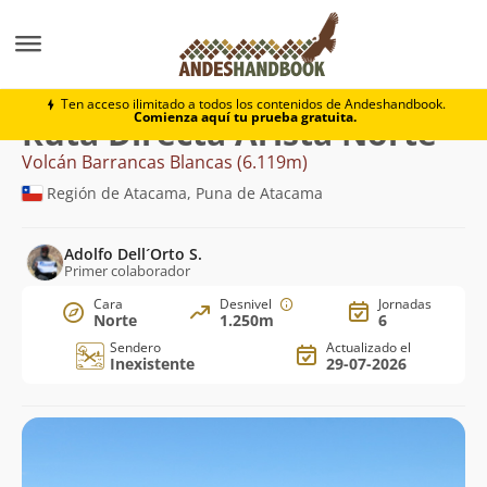
Montaña
Volcán Barrancas Blancas
Directa Arista N
Ten acceso ilimitado a todos los contenidos de Andeshandbook.
Comienza aquí tu prueba gratuita.
Ruta Directa Arista Norte
Volcán Barrancas Blancas (6.119m)
Región de Atacama, Puna de Atacama
Adolfo Dell´Orto S.
Primer colaborador
Cara
Desnivel
Jornadas
Norte
1.250m
6
Sendero
Actualizado el
Inexistente
29-07-2026