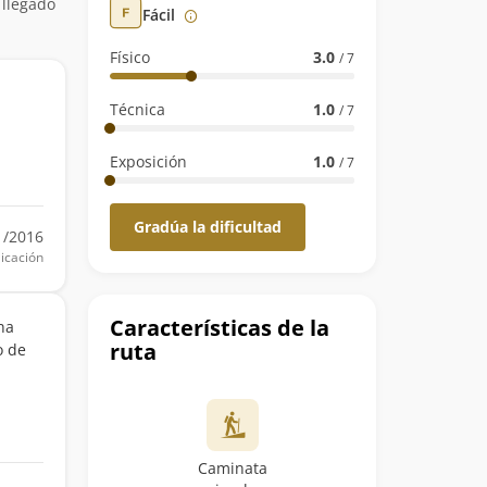
 llegado
Fácil
Físico
3.0
/ 7
Técnica
1.0
/ 7
Exposición
1.0
/ 7
Gradúa la dificultad
1/2016
icación
Características de la
na
ruta
o de
Caminata