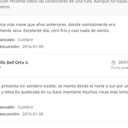
ción reciente sobre las condiciones de una ruta. Aunque no hayas
otros
enía más nieve que años anteriores, donde normalmente era
ente seca. Excelente día, cero frío y casi nada de viento.
canzado:
Cumbre
excursión:
2016-01-09
28/0
lfo Dell´Orto S.
e
Fecha publ
e presenta sin sendero visible, se monta desde el norte a sur por u
 y loma (la quebrada en su base mantiene muchas rocas más lent
canzado:
Cumbre
excursión:
2015-01-06