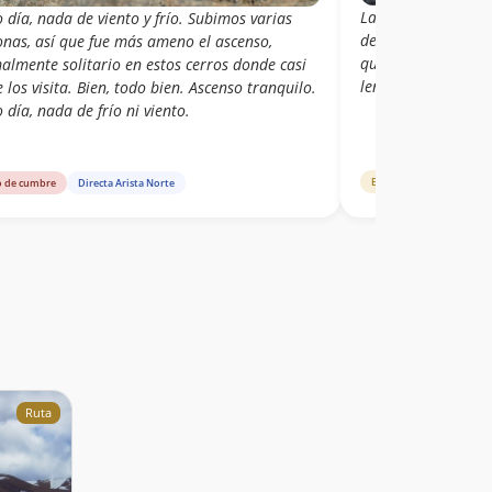
La ruta se presenta
 día, nada de viento y frío. Subimos varias
desde el norte a s
onas, así que fue más ameno el ascenso,
quebrada en su ba
almente solitario en estos cerros donde casi
lento de avanzar).
 los visita. Bien, todo bien. Ascenso tranquilo.
 día, nada de frío ni viento.
Estado de ruta
Direc
o de cumbre
Directa Arista Norte
Ruta