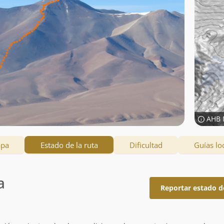
AHB 
apa
Estado de la ruta
Dificultad
Guías lo
a
Reportar estado d