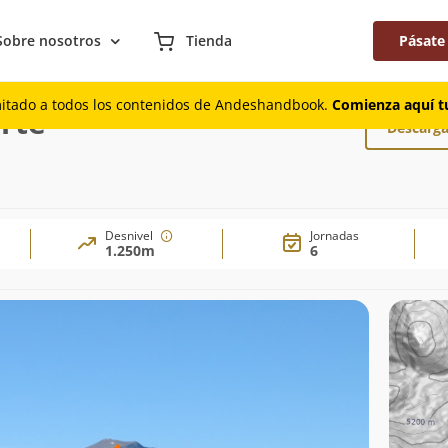
Sobre nosotros
Tienda
Pásate
recta Arista Norte
mitado a todos los contenidos de Andeshandbook.
Comienza aquí tu
orte
Descarga
Desnivel
Jornadas
1.250m
6