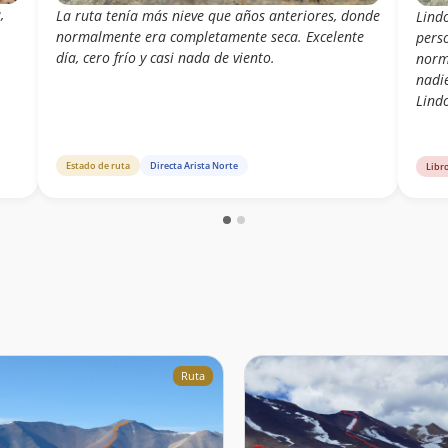
,
La ruta tenía más nieve que años anteriores, donde
Lindo
normalmente era completamente seca. Excelente
pers
día, cero frío y casi nada de viento.
norm
nadie
Lindo
Estado de ruta
Directa Arista Norte
Libr
Ruta