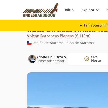
Inicio
Explora
Montaña
Volcán Barrancas Blancas
Di
Ten acceso ili
Ruta Directa Arista N
Volcán Barrancas Blancas (6.119m)
Región de Atacama, Puna de Atacama
Adolfo Dell´Orto S.
Cara
Norte
Primer colaborador