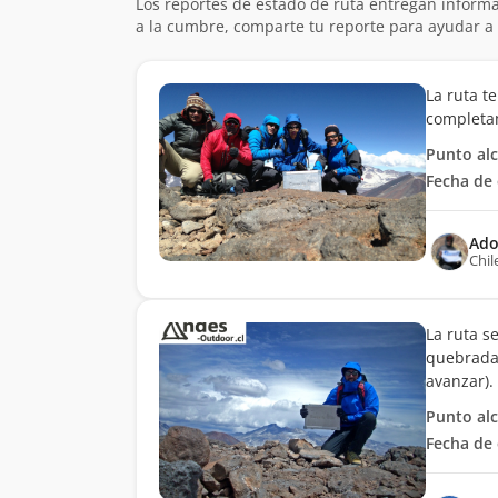
Los reportes de estado de ruta entregan informa
a la cumbre, comparte tu reporte para ayudar a 
La ruta t
completam
Punto al
Fecha de 
Ado
Chil
La ruta s
quebrada
avanzar).
Punto al
Fecha de 