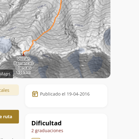
Maps
Datos
cales
Publicado el 19-04-2016
de
la
e ruta
ruta
Dificultad
2 graduaciones